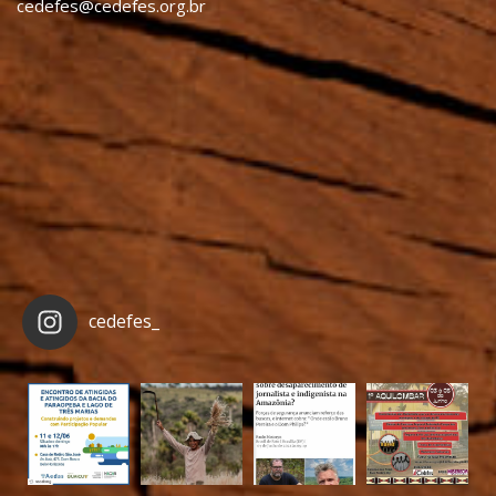
cedefes@cedefes.org.br
cedefes_