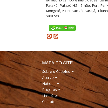
Pataxó, Pataxó Hã-hã-hãe, Puri, Pan
Mongoió, Kiriri, Kaxixó, Karajá, Tikuna
públicas.
Facebook
WhatsApp
MAPA DO SITE
Sobre o Cedefes
Acervo
Notícias
Projetos
Links úteis
Contato