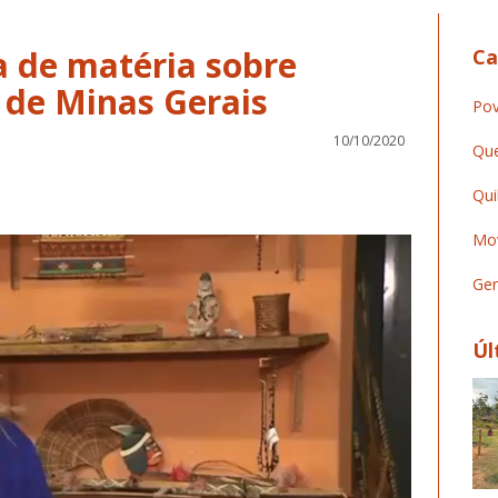
a de matéria sobre
Ca
 de Minas Gerais
Pov
10/10/2020
Que
Qui
Mov
Ger
Úl