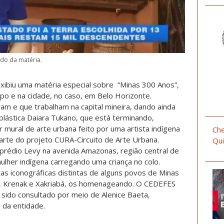
ndo da matéria.
xibiu uma matéria especial sobre “Minas 300 Anos”,
mpo e na cidade, no caso, em Belo Horizonte.
am e que trabalham na capital mineira, dando ainda
 plástica Daiara Tukano, que está terminando,
 mural de arte urbana feito por uma artista indígena
Che
arte do projeto CURA-Circuito de Arte Urbana.
Qui
prédio Levy na avenida Amazonas, região central de
lher indígena carregando uma criança no colo.
cas iconográficas distintas de alguns povos de Minas
xó, Krenak e Xakriabá, os homenageando. O CEDEFES
sido consultado por meio de Alenice Baeta,
 da entidade.