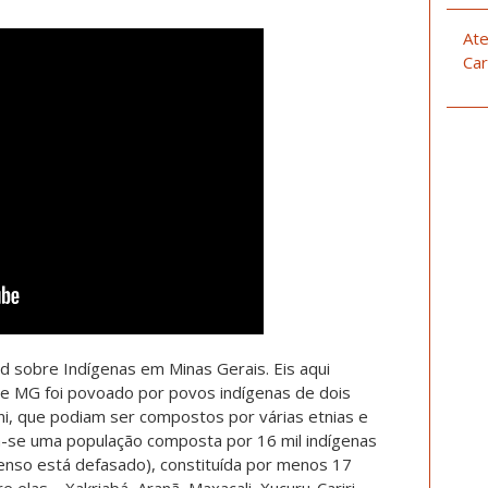
Ate
Car
 sobre Indígenas em Minas Gerais. Eis aqui
e MG foi povoado por povos indígenas de dois
ani, que podiam ser compostos por várias etnias e
a-se uma população composta por 16 mil indígenas
censo está defasado), constituída por menos 17
 elas – Xakriabá, Aranã, Maxacali, Xucuru-Cariri,