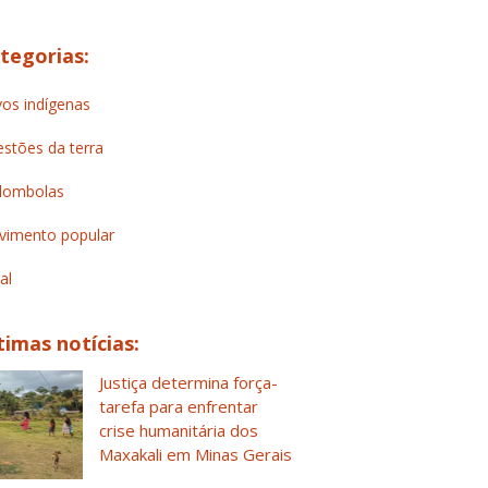
tegorias:
os indígenas
stões da terra
lombolas
imento popular
al
timas notícias:
Justiça determina força-
tarefa para enfrentar
crise humanitária dos
Maxakali em Minas Gerais