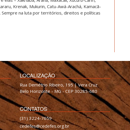
kararu, Krenak, Mukurin, Catu-Awá-Arachá, Kamacã-
. Sempre na luta por territórios, direitos e políticas
LOCALIZAÇÃO
Rua Demétrio Ribeiro, 195 | Vera Cruz
Belo Horizonte - MG - CEP 30285-680
CONTATOS
(31) 3224-7659
cedefes@cedefes.org.br