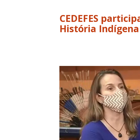
CEDEFES particip
História Indígena