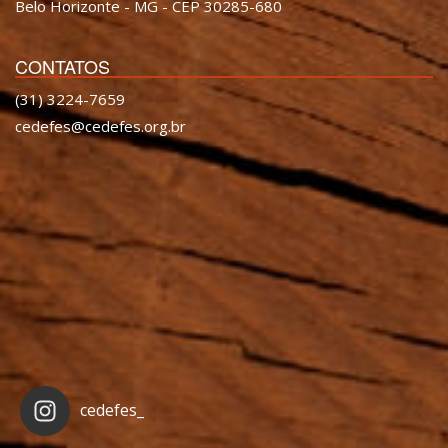
Belo Horizonte - MG - CEP 30285-680
CONTATOS
(31) 3224-7659
cedefes@cedefes.org.br
cedefes_