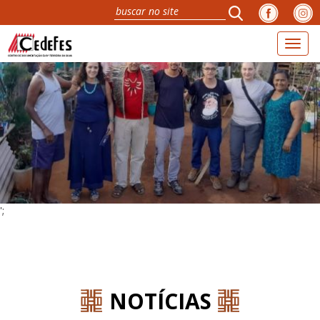
Toggl
naviga
';
NOTÍCIAS