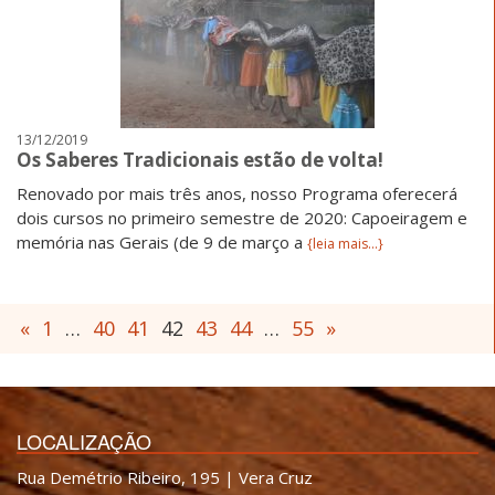
13/12/2019
Os Saberes Tradicionais estão de volta!
Renovado por mais três anos, nosso Programa oferecerá
dois cursos no primeiro semestre de 2020: Capoeiragem e
memória nas Gerais (de 9 de março a
{leia mais...}
«
1
…
40
41
42
43
44
…
55
»
LOCALIZAÇÃO
Rua Demétrio Ribeiro, 195 | Vera Cruz