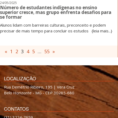
24/05/2025
Número de estudantes indígenas no ensino
superior cresce, mas grupo enfrenta desafios para
se formar
Alunos lidam com barreiras culturais, preconceito e podem
precisar de mais tempo para concluir os estudos
{leia mais...}
«
1
2
3
4
5
…
55
»
LOCALIZAÇÃO
Rua Demétrio Ribeiro, 195 | Vera Cruz
Belo Horizonte - MG - CEP 30285-680
CONTATOS
(31) 3224-7659