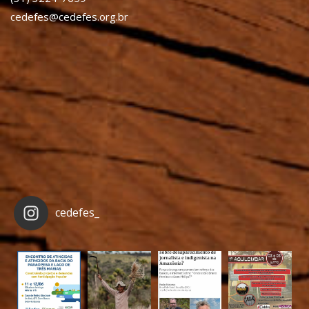
cedefes@cedefes.org.br
cedefes_