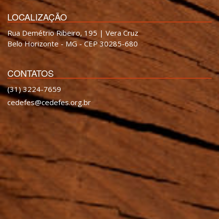
LOCALIZAÇÃO
Rua Demétrio Ribeiro, 195 | Vera Cruz
Belo Horizonte - MG - CEP 30285-680
CONTATOS
(31) 3224-7659
cedefes@cedefes.org.br