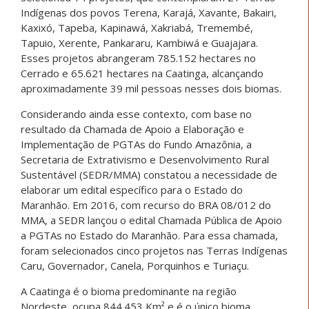
Indígenas dos povos Terena, Karajá, Xavante, Bakairi,
Kaxixó, Tapeba, Kapinawá, Xakriabá, Tremembé,
Tapuio, Xerente, Pankararu, Kambiwá e Guajajara.
Esses projetos abrangeram 785.152 hectares no
Cerrado e 65.621 hectares na Caatinga, alcançando
aproximadamente 39 mil pessoas nesses dois biomas.
Considerando ainda esse contexto, com base no
resultado da Chamada de Apoio a Elaboração e
Implementação de PGTAs do Fundo Amazônia, a
Secretaria de Extrativismo e Desenvolvimento Rural
Sustentável (SEDR/MMA) constatou a necessidade de
elaborar um edital específico para o Estado do
Maranhão. Em 2016, com recurso do BRA 08/012 do
MMA, a SEDR lançou o edital Chamada Pública de Apoio
a PGTAs no Estado do Maranhão. Para essa chamada,
foram selecionados cinco projetos nas Terras Indígenas
Caru, Governador, Canela, Porquinhos e Turiaçu.
A Caatinga é o bioma predominante na região
Nordeste, ocupa 844.453 Km² e é o único bioma