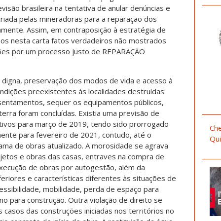
visão brasileira na tentativa de anular denúncias e
criada pelas mineradoras para a reparação dos
iamente. Assim, em contraposição à estratégia de
s nesta carta fatos verdadeiros não mostrados
ções por um processo justo de REPARAÇÃO
a digna, preservação dos modos de vida e acesso à
ondições preexistentes às localidades destruídas:
sentamentos, sequer os equipamentos públicos,
erra foram concluídas. Existia uma previsão de
tivos para março de 2019, tendo sido prorrogado
Che
nte para fevereiro de 2021, contudo, até o
Qui
a de obras atualizado. A morosidade se agrava
ojetos e obras das casas, entraves na compra de
 execução de obras por autogestão, além da
eriores e características diferentes às situações de
ssibilidade, mobilidade, perda de espaço para
o para construção. Outra violação de direito se
casos das construções iniciadas nos territórios no