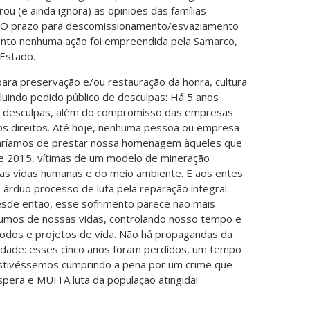
u (e ainda ignora) as opiniões das famílias
s. O prazo para descomissionamento/esvaziamento
nto nenhuma ação foi empreendida pela Samarco,
Estado.
para preservação e/ou restauração da honra, cultura
luindo pedido público de desculpas: Há 5 anos
e desculpas, além do compromisso das empresas
os direitos. Até hoje, nenhuma pessoa ou empresa
staríamos de prestar nossa homenagem àqueles que
de 2015, vítimas de um modelo de mineração
das vidas humanas e do meio ambiente. E aos entes
árduo processo de luta pela reparação integral.
esde então, esse sofrimento parece não mais
rumos de nossas vidas, controlando nosso tempo e
dos e projetos de vida. Não há propagandas da
ade: esses cinco anos foram perdidos, um tempo
stivéssemos cumprindo a pena por um crime que
pera e MUITA luta da população atingida!