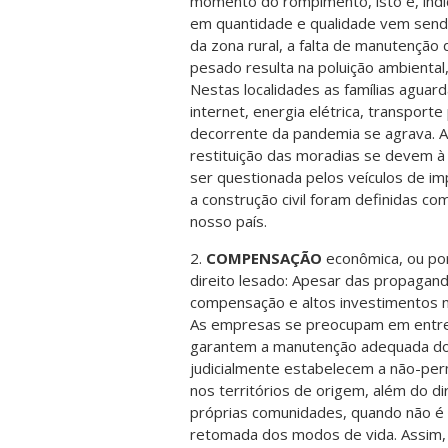
momento do rompimento, isto é, indíci
em quantidade e qualidade vem send
da zona rural, a falta de manutenção 
pesado resulta na poluição ambiental
Nestas localidades as famílias aguard
internet, energia elétrica, transport
decorrente da pandemia se agrava. A
restituição das moradias se devem 
ser questionada pelos veículos de im
a construção civil foram definidas co
nosso país.
2.
COMPENSAÇÃO
econômica, ou por
direito lesado: Apesar das propagan
compensação e altos investimentos 
As empresas se preocupam em entreg
garantem a manutenção adequada dos 
judicialmente estabelecem a não-perm
nos territórios de origem, além do d
próprias comunidades, quando não é 
retomada dos modos de vida. Assim, n