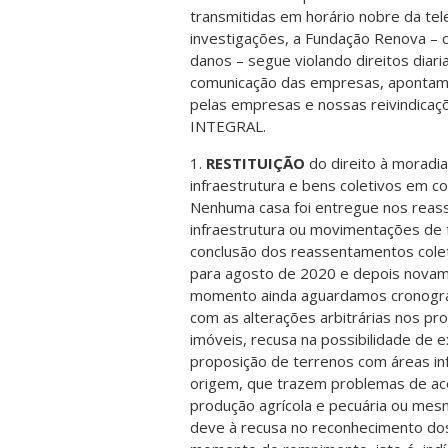
transmitidas em horário nobre da tele
investigações, a Fundação Renova – 
danos – segue violando direitos diar
comunicação das empresas, apontamo
pelas empresas e nossas reivindica
INTEGRAL.
1.
RESTITUIÇÃO
do direito à moradi
infraestrutura e bens coletivos em c
Nenhuma casa foi entregue nos reas
infraestrutura ou movimentações de t
conclusão dos reassentamentos cole
para agosto de 2020 e depois novame
momento ainda aguardamos cronogram
com as alterações arbitrárias nos pr
imóveis, recusa na possibilidade de
proposição de terrenos com áreas inf
origem, que trazem problemas de ace
produção agrícola e pecuária ou mesm
deve à recusa no reconhecimento dos 