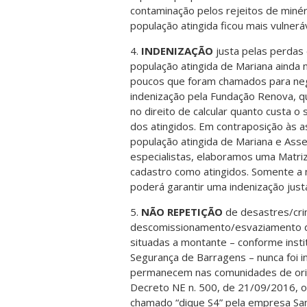
contaminação pelos rejeitos de minér
população atingida ficou mais vulneráv
4.
INDENIZAÇÃO
justa pelas perdas 
população atingida de Mariana ainda 
poucos que foram chamados para nego
indenização pela Fundação Renova, q
no direito de calcular quanto custa o
dos atingidos. Em contraposição às a
população atingida de Mariana e Asse
especialistas, elaboramos uma Matr
cadastro como atingidos. Somente a 
poderá garantir uma indenização just
5.
NÃO REPETIÇÃO
de desastres/cr
descomissionamento/esvaziamento d
situadas a montante – conforme instit
Segurança de Barragens – nunca foi in
permanecem nas comunidades de orige
Decreto NE n. 500, de 21/09/2016, o
chamado “dique S4” pela empresa Sam