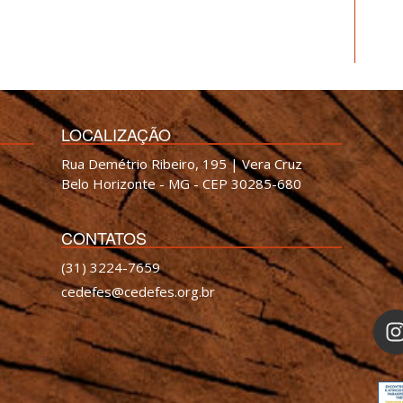
LOCALIZAÇÃO
Rua Demétrio Ribeiro, 195 | Vera Cruz
Belo Horizonte - MG - CEP 30285-680
CONTATOS
(31) 3224-7659
cedefes@cedefes.org.br