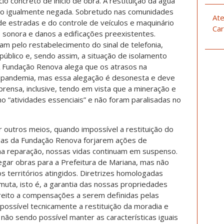
o concreto de início de obra. A restituição da água
o igualmente negada. Sobretudo nas comunidades
Ate
de estradas e do controle de veículos e maquinário
Car
, sonora e danos a edificações preexistentes.
am pelo restabelecimento do sinal de telefonia,
e público e, sendo assim, a situação de isolamento
 Fundação Renova alega que os atrasos na
à pandemia, mas essa alegação é desonesta e deve
prensa, inclusive, tendo em vista que a mineração e
mo “atividades essenciais” e não foram paralisadas no
 outros meios, quando impossível a restituição do
das da Fundação Renova forjarem ações de
na reparação, nossas vidas continuam em suspenso.
ar obras para a Prefeitura de Mariana, mas não
territórios atingidos. Diretrizes homologadas
uta, isto é, a garantia das nossas propriedades
ireito a compensações a serem definidas pelas
possível tecnicamente a restituição da moradia e
ão sendo possível manter as características iguais