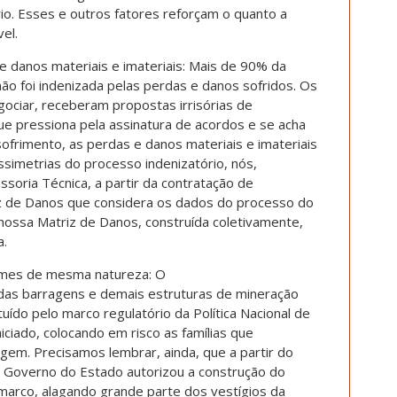
io. Esses e outros fatores reforçam o quanto a
el.
e danos materiais e imateriais: Mais de 90% da
não foi indenizada pelas perdas e danos sofridos. Os
ciar, receberam propostas irrisórias de
ue pressiona pela assinatura de acordos e se acha
 sofrimento, as perdas e danos materiais e imateriais
ssimetrias do processo indenizatório, nós,
ssoria Técnica, a partir da contratação de
iz de Danos que considera os dados do processo do
nossa Matriz de Danos, construída coletivamente,
a.
imes de mesma natureza: O
as barragens e demais estruturas de mineração
uído pelo marco regulatório da Política Nacional de
iciado, colocando em risco as famílias que
m. Precisamos lembrar, ainda, que a partir do
 Governo do Estado autorizou a construção do
arco, alagando grande parte dos vestígios da