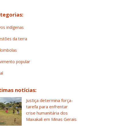
tegorias:
os indígenas
stões da terra
lombolas
imento popular
al
timas notícias:
Justiça determina força-
tarefa para enfrentar
crise humanitária dos
Maxakali em Minas Gerais