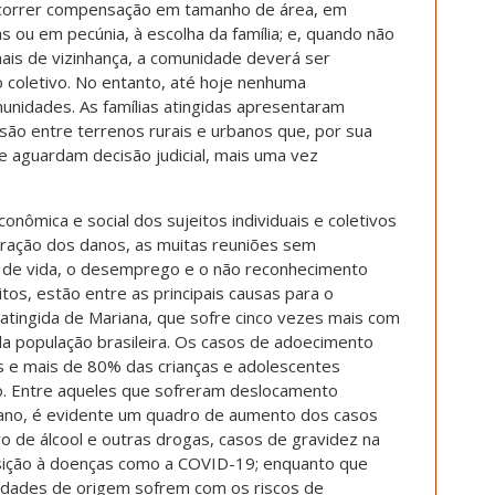
ocorrer compensação em tamanho de área, em
as ou em pecúnia, à escolha da família; e, quando não
nais de vizinhança, a comunidade deverá ser
coletivo. No entanto, até hoje nenhuma
nidades. As famílias atingidas apresentaram
o entre terrenos rurais e urbanos que, por sua
 aguardam decisão judicial, mais uma vez
conômica e social dos sujeitos individuais e coletivos
aração dos danos, as muitas reuniões sem
s de vida, o desemprego e o não reconhecimento
itos, estão entre as principais causas para o
tingida de Mariana, que sofre cinco vezes mais com
 população brasileira. Os casos de adoecimento
 e mais de 80% das crianças e adolescentes
. Entre aqueles que sofreram deslocamento
bano, é evidente um quadro de aumento dos casos
vo de álcool e outras drogas, casos de gravidez na
posição à doenças como a COVID-19; enquanto que
idades de origem sofrem com os riscos de