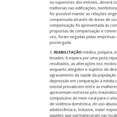
ou superiores dos imóveis, deverá 
melhorias nas edificações, benfeitori
for possível manter as relações origi
compensada através de áreas de uso 
compensação foi apresentada às comu
propostas de compensação e conversã
vez, foram negadas pelas empresas e
postergada.
3.
REABILITAÇÃO
médica, psíquica, e
lesados: A espera por uma justa rep
resultados, as alterações nos modo
enquanto atingidos e sujeitos de dire
agravamento da saúde da população a
depressão em comparação à média da
mental prevalecem entre as mulheres
apresentam estresse pós-traumático
compulsório do meio rural para o ur
de violência doméstica, do uso abusi
adolescência e, inclusive, maior ex
aqueles que permaneceram nas local