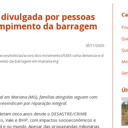
 divulgada por pessoas
Ca
rompimento da barragem
Pov
Que
05/11/2020
Qui
icacoes/noticias/acoes-dos-movimentos/5435-carta-denuncia-e-d
imento-da-barragem-em-mariana-mg
Mov
Ger
Úl
al em Mariana (MG), famílias atingidas seguem com
 reivindicam por reparação integral.
pletam cinco anos desde o DESASTRE/CRIME
o, Vale e BHP, com impactos socioeconômicos e
l e no mundo. Apesar das propagandas milionárias