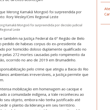
Ate
Car
g Kamakã Mongoió foi surpreendida por decisão judicial
Regional Leste
oje também na Justiça Federal da 6ª Região de Belo
 do pedido de habeas corpus do ex-presidente da
ado por homicídio doloso duplamente qualificado no
de pelas 272 mortes causadas pelo rompimento da
jão, ocorrido no ano de 2019 em Brumadinho.
sponsabilização pelo crime que atingiu a Bacia do Rio
anos ambientais irreversíveis, a Justiça permite que
am.
 intensa mobilização em homenagem ao cacique e
ntimado a comunidade indígena, a Vale reconheceu ao
dido seu objeto, embora não tenha justificado até
edir o plantio da liderança em seu território.