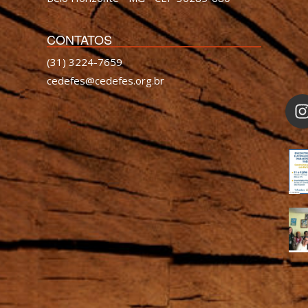
CONTATOS
(31) 3224-7659
cedefes@cedefes.org.br