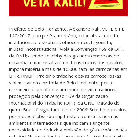
Prefeito de Belo Horizonte, Alexandre Kalil, VETE o PL
142/2017, porque é: autoritário, colonialista, racista
institucional e estrutural, etnocêntrico, higienista,
injusto, inconstitucional, viola a Convenção 169 da OIT,
da ONU; atende ao lobby das grandes empresas de
caçamba, e não resultará em bons-tratos dos cavalos,
imporá miséria a mais de 10.000 famílias carroceiras em
BH e RMBH. Proibir o trabalho dos/as carroceiros/as
violenta ainda a história de Belo Horizonte, pois o
carroceiro é um ofício e um modo de vida tradicional,
protegido pela Convenção 169 da Organização
Internacional do Trabalho (OIT), da ONU, tratado do
qual o Brasil é signatário desde 2004! Substituir cavalos
por motos é absurdo capitalista e contra as normas
ambientais internacionais que indicam a urgente
necessidade de reduzir a emissão de gás carbônico nas
cidades! No meio dos/as carroceiros/as existem muitos