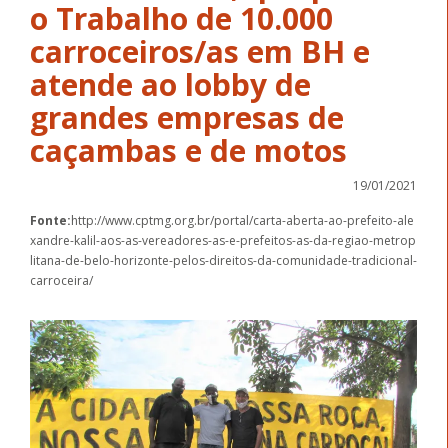
o Trabalho de 10.000
carroceiros/as em BH e
atende ao lobby de
grandes empresas de
caçambas e de motos
19/01/2021
Fonte:
http://www.cptmg.org.br/portal/carta-aberta-ao-prefeito-ale
xandre-kalil-aos-as-vereadores-as-e-prefeitos-as-da-regiao-metrop
litana-de-belo-horizonte-pelos-direitos-da-comunidade-tradicional-
carroceira/