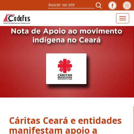
Toggl
naviga
Cáritas Ceará e entidades
manifestam apoio a