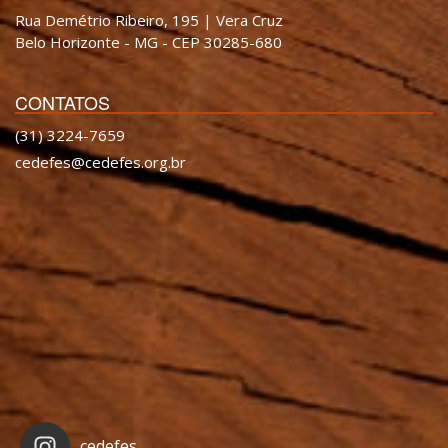
Rua Demétrio Ribeiro, 195 | Vera Cruz
Belo Horizonte - MG - CEP 30285-680
CONTATOS
(31) 3224-7659
cedefes@cedefes.org.br
cedefes_