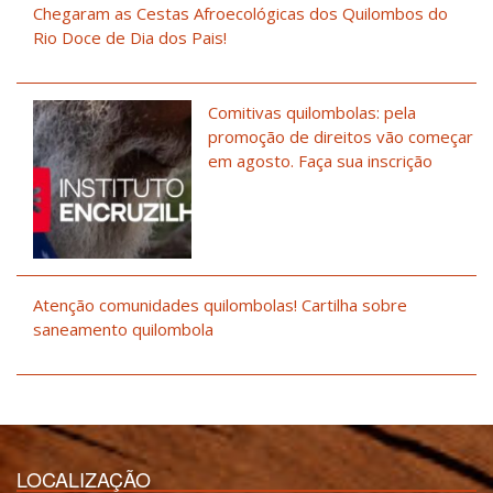
Chegaram as Cestas Afroecológicas dos Quilombos do
Rio Doce de Dia dos Pais!
Comitivas quilombolas: pela
promoção de direitos vão começar
em agosto. Faça sua inscrição
Atenção comunidades quilombolas! Cartilha sobre
saneamento quilombola
LOCALIZAÇÃO