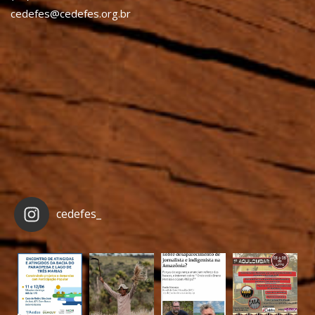
cedefes@cedefes.org.br
cedefes_