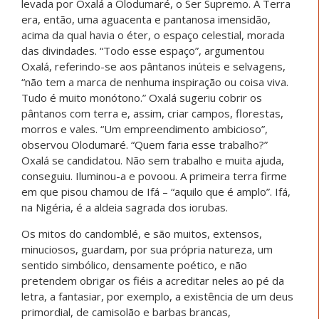
levada por Oxalá a Olodumaré, o Ser Supremo. A Terra
era, então, uma aguacenta e pantanosa imensidão,
acima da qual havia o éter, o espaço celestial, morada
das divindades. “Todo esse espaço”, argumentou
Oxalá, referindo-se aos pântanos inúteis e selvagens,
“não tem a marca de nenhuma inspiração ou coisa viva.
Tudo é muito monótono.” Oxalá sugeriu cobrir os
pântanos com terra e, assim, criar campos, florestas,
morros e vales. “Um empreendimento ambicioso”,
observou Olodumaré. “Quem faria esse trabalho?”
Oxalá se candidatou. Não sem trabalho e muita ajuda,
conseguiu. Iluminou-a e povoou. A primeira terra firme
em que pisou chamou de Ifá – “aquilo que é amplo”. Ifá,
na Nigéria, é a aldeia sagrada dos iorubas.
Os mitos do candomblé, e são muitos, extensos,
minuciosos, guardam, por sua própria natureza, um
sentido simbólico, densamente poético, e não
pretendem obrigar os fiéis a acreditar neles ao pé da
letra, a fantasiar, por exemplo, a existência de um deus
primordial, de camisolão e barbas brancas,