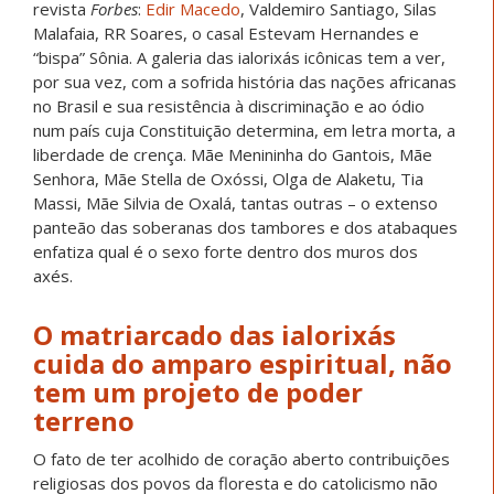
revista
Forbes
:
Edir Macedo
, Valdemiro Santiago, Silas
Malafaia, RR Soares, o casal Estevam Hernandes e
“bispa” Sônia. A galeria das ialorixás icônicas tem a ver,
por sua vez, com a sofrida história das nações africanas
no Brasil e sua resistência à discriminação e ao ódio
num país cuja Constituição determina, em letra morta, a
liberdade de crença. Mãe Menininha do Gantois, Mãe
Senhora, Mãe Stella de Oxóssi, Olga de Alaketu, Tia
Massi, Mãe Silvia de Oxalá, tantas outras – o extenso
panteão das soberanas dos tambores e dos atabaques
enfatiza qual é o sexo forte dentro dos muros dos
axés.
O matriarcado das ialorixás
cuida do amparo espiritual, não
tem um projeto de poder
terreno
O fato de ter acolhido de coração aberto contribuições
religiosas dos povos da floresta e do catolicismo não