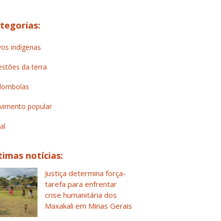
tegorias:
os indígenas
stões da terra
lombolas
imento popular
al
timas notícias:
Justiça determina força-
tarefa para enfrentar
crise humanitária dos
Maxakali em Minas Gerais