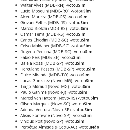
Walter Alves (MDB-RN) -votou
Sim
Lucio Mosquini (MDB-RO) -votou
Sim
Alceu Moreira (MDB-RS) -votou
Sim
Giovani Feltes (MDB-RS) -votou
Sim
Márcio Biolchi (MDB-RS) -votou
Sim
Osmar Terra (MDB-RS) -votou
Sim
Carlos Chiodini (MDB-SC) -votou
Sim
Celso Maldaner (MDB-SC) -votou
Sim
Rogério Peninha (MDB-SC) -votou
Sim
Fabio Reis (MDB-SE) -votou
Sim
Baleia Rossi (MDB-SP) -votou
Sim
Herculano Passos (MDB-SP) -votou
Sim
Dulce Miranda (MDB-TO) -votou
Sim
Lucas Gonzalez (Novo-MG) -votou
Sim
Tiago Mitraud (Novo-MG) -votou
Sim
Paulo Ganime (Novo-RJ) -votou
Sim
Marcel van Hattem (Novo-RS) -votou
Sim
Gilson Marques (Novo-SC) -votou
Sim
Adriana Ventura (Novo-SP) -votou
Sim
Alexis Fonteyne (Novo-SP) -votou
Sim
Vinicius Poit (Novo-SP) -votou
Sim
Perpétua Almeida (PCdoB-AC) -votou
Não