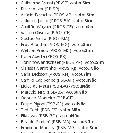
Guilherme Mussi (PP-SP) -votou
Sim
Ricardo Izar (PP-SP)
Acácio Favacho (PROS-AP) -votou
Sim
Uldurico Junior (PROS-BA) -votou
Sim
Capitão Wagner (PROS-CE) -votou
Sim
Vaidon Oliveira (PROS-CE)
Gastão Vieira (PROS-MA)
Eros Biondini (PROS-MG) -votou
Sim
Weliton Prado (PROS-MG) -votou
Sim
Boca Aberta (PROS-PR)
ToninhoWandscheer (PROS-PR) -votou
Sim
Clarissa Garotinho (PROS-RJ) -votou
Não
Carla Dickson (PROS-RN) -votou
Sim
Camilo Capiberibe (PSB-AP) -votou
Não
Lídice da Mata (PSB-BA) -votou
Não
Marcelo Nilo (PSB-BA) -votou
Não
Odorico Monteiro (PSB-CE)
Felipe Rigoni (PSB-ES) -votou
Não
Ted Conti (PSB-ES) -votou
Não
Elias Vaz (PSB-GO) -votou
Não
Bira do Pindaré (PSB-MA) -votou
Não
Emidinho Madeira (PSB-MG) -votou
Sim