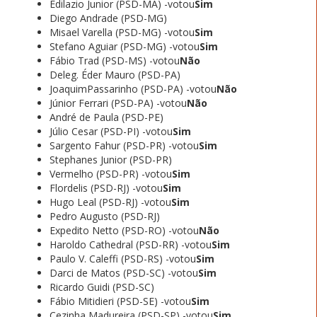
Edilazio Junior (PSD-MA) -votou
Sim
Diego Andrade (PSD-MG)
Misael Varella (PSD-MG) -votou
Sim
Stefano Aguiar (PSD-MG) -votou
Sim
Fábio Trad (PSD-MS) -votou
Não
Deleg. Éder Mauro (PSD-PA)
JoaquimPassarinho (PSD-PA) -votou
Não
Júnior Ferrari (PSD-PA) -votou
Não
André de Paula (PSD-PE)
Júlio Cesar (PSD-PI) -votou
Sim
Sargento Fahur (PSD-PR) -votou
Sim
Stephanes Junior (PSD-PR)
Vermelho (PSD-PR) -votou
Sim
Flordelis (PSD-RJ) -votou
Sim
Hugo Leal (PSD-RJ) -votou
Sim
Pedro Augusto (PSD-RJ)
Expedito Netto (PSD-RO) -votou
Não
Haroldo Cathedral (PSD-RR) -votou
Sim
Paulo V. Caleffi (PSD-RS) -votou
Sim
Darci de Matos (PSD-SC) -votou
Sim
Ricardo Guidi (PSD-SC)
Fábio Mitidieri (PSD-SE) -votou
Sim
Cezinha Madureira (PSD-SP) -votou
Sim