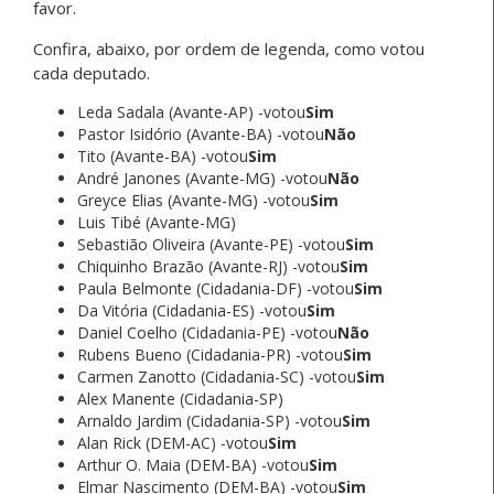
favor.
Confira, abaixo, por ordem de legenda, como votou
cada deputado.
Leda Sadala (Avante-AP) -votou
Sim
Pastor Isidório (Avante-BA) -votou
Não
Tito (Avante-BA) -votou
Sim
André Janones (Avante-MG) -votou
Não
Greyce Elias (Avante-MG) -votou
Sim
Luis Tibé (Avante-MG)
Sebastião Oliveira (Avante-PE) -votou
Sim
Chiquinho Brazão (Avante-RJ) -votou
Sim
Paula Belmonte (Cidadania-DF) -votou
Sim
Da Vitória (Cidadania-ES) -votou
Sim
Daniel Coelho (Cidadania-PE) -votou
Não
Rubens Bueno (Cidadania-PR) -votou
Sim
Carmen Zanotto (Cidadania-SC) -votou
Sim
Alex Manente (Cidadania-SP)
Arnaldo Jardim (Cidadania-SP) -votou
Sim
Alan Rick (DEM-AC) -votou
Sim
Arthur O. Maia (DEM-BA) -votou
Sim
Elmar Nascimento (DEM-BA) -votou
Sim