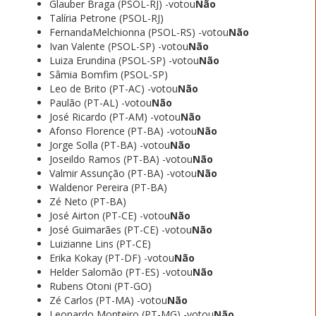
Glauber Braga (PSOL-RJ) -votou
Não
Talíria Petrone (PSOL-RJ)
FernandaMelchionna (PSOL-RS) -votou
Não
Ivan Valente (PSOL-SP) -votou
Não
Luiza Erundina (PSOL-SP) -votou
Não
Sâmia Bomfim (PSOL-SP)
Leo de Brito (PT-AC) -votou
Não
Paulão (PT-AL) -votou
Não
José Ricardo (PT-AM) -votou
Não
Afonso Florence (PT-BA) -votou
Não
Jorge Solla (PT-BA) -votou
Não
Joseildo Ramos (PT-BA) -votou
Não
Valmir Assunção (PT-BA) -votou
Não
Waldenor Pereira (PT-BA)
Zé Neto (PT-BA)
José Airton (PT-CE) -votou
Não
José Guimarães (PT-CE) -votou
Não
Luizianne Lins (PT-CE)
Erika Kokay (PT-DF) -votou
Não
Helder Salomão (PT-ES) -votou
Não
Rubens Otoni (PT-GO)
Zé Carlos (PT-MA) -votou
Não
Leonardo Monteiro (PT-MG) -votou
Não