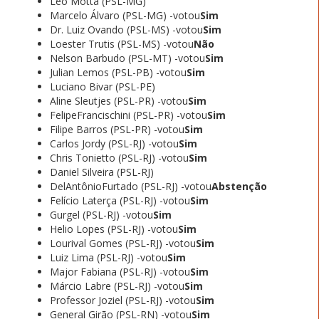
Léo Motta (PSL-MG)
Marcelo Álvaro (PSL-MG) -votou
Sim
Dr. Luiz Ovando (PSL-MS) -votou
Sim
Loester Trutis (PSL-MS) -votou
Não
Nelson Barbudo (PSL-MT) -votou
Sim
Julian Lemos (PSL-PB) -votou
Sim
Luciano Bivar (PSL-PE)
Aline Sleutjes (PSL-PR) -votou
Sim
FelipeFrancischini (PSL-PR) -votou
Sim
Filipe Barros (PSL-PR) -votou
Sim
Carlos Jordy (PSL-RJ) -votou
Sim
Chris Tonietto (PSL-RJ) -votou
Sim
Daniel Silveira (PSL-RJ)
DelAntônioFurtado (PSL-RJ) -votou
Abstenção
Felício Laterça (PSL-RJ) -votou
Sim
Gurgel (PSL-RJ) -votou
Sim
Helio Lopes (PSL-RJ) -votou
Sim
Lourival Gomes (PSL-RJ) -votou
Sim
Luiz Lima (PSL-RJ) -votou
Sim
Major Fabiana (PSL-RJ) -votou
Sim
Márcio Labre (PSL-RJ) -votou
Sim
Professor Joziel (PSL-RJ) -votou
Sim
General Girão (PSL-RN) -votou
Sim