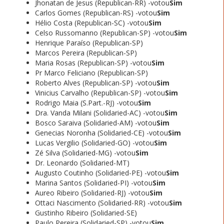
Jhonatan de Jesus (Republican-RR) -votou
Sim
Carlos Gomes (Republican-RS) -votou
Sim
Hélio Costa (Republican-SC) -votou
Sim
Celso Russomanno (Republican-SP) -votou
Sim
Henrique Paraíso (Republican-SP)
Marcos Pereira (Republican-SP)
Maria Rosas (Republican-SP) -votou
Sim
Pr Marco Feliciano (Republican-SP)
Roberto Alves (Republican-SP) -votou
Sim
Vinicius Carvalho (Republican-SP) -votou
Sim
Rodrigo Maia (S.Part.-RJ) -votou
Sim
Dra. Vanda Milani (Solidaried-AC) -votou
Sim
Bosco Saraiva (Solidaried-AM) -votou
Sim
Genecias Noronha (Solidaried-CE) -votou
Sim
Lucas Vergilio (Solidaried-GO) -votou
Sim
Zé Silva (Solidaried-MG) -votou
Sim
Dr. Leonardo (Solidaried-MT)
Augusto Coutinho (Solidaried-PE) -votou
Sim
Marina Santos (Solidaried-PI) -votou
Sim
Aureo Ribeiro (Solidaried-RJ) -votou
Sim
Ottaci Nascimento (Solidaried-RR) -votou
Sim
Gustinho Ribeiro (Solidaried-SE)
Paulo Pereira (Solidaried-SP) -votou
Sim