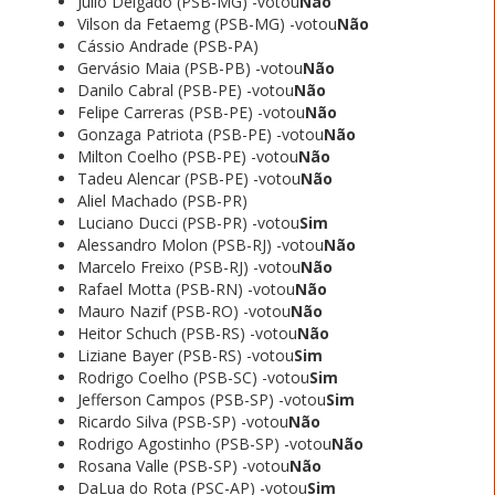
Júlio Delgado (PSB-MG) -votou
Não
Vilson da Fetaemg (PSB-MG) -votou
Não
Cássio Andrade (PSB-PA)
Gervásio Maia (PSB-PB) -votou
Não
Danilo Cabral (PSB-PE) -votou
Não
Felipe Carreras (PSB-PE) -votou
Não
Gonzaga Patriota (PSB-PE) -votou
Não
Milton Coelho (PSB-PE) -votou
Não
Tadeu Alencar (PSB-PE) -votou
Não
Aliel Machado (PSB-PR)
Luciano Ducci (PSB-PR) -votou
Sim
Alessandro Molon (PSB-RJ) -votou
Não
Marcelo Freixo (PSB-RJ) -votou
Não
Rafael Motta (PSB-RN) -votou
Não
Mauro Nazif (PSB-RO) -votou
Não
Heitor Schuch (PSB-RS) -votou
Não
Liziane Bayer (PSB-RS) -votou
Sim
Rodrigo Coelho (PSB-SC) -votou
Sim
Jefferson Campos (PSB-SP) -votou
Sim
Ricardo Silva (PSB-SP) -votou
Não
Rodrigo Agostinho (PSB-SP) -votou
Não
Rosana Valle (PSB-SP) -votou
Não
DaLua do Rota (PSC-AP) -votou
Sim