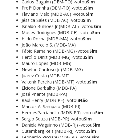
Carlos Gaguim (DEM-TO) -votou
Sim
Profª Dorinha (DEM-TO) -votou
Sim
Flaviano Melo (MDB-AC) -votou
Sim
Jéssica Sales (MDB-AC) -votou
Sim
Isnaldo Bulhões Jr (MDB-AL) -votou
Sim
Moses Rodrigues (MDB-CE) -votou
Sim
Hildo Rocha (MDB-MA) -votou
Sim
João Marcelo S. (MDB-MA)
Fábio Ramalho (MDB-MG) -votou
Sim
Hercílio Diniz (MDB-MG) -votou
Sim
Mauro Lopes (MDB-MG)
Newton Cardoso Jr (MDB-MG)
Juarez Costa (MDB-MT)
Valtenir Pereira (MDB-MT) -votou
Sim
Elcione Barbalho (MDB-PA)
José Priante (MDB-PA)
Raul Henry (MDB-PE) -votou
Não
Marcos A. Sampaio (MDB-PI)
HermesParcianello (MDB-PR) -votou
Sim
Sergio Souza (MDB-PR) -votou
Sim
Daniela Waguinho (MDB-RJ) -votou
Sim
Gutemberg Reis (MDB-RJ) -votou
Sim
Leonardo Picciani (MDB-RJ) -votou
Sim