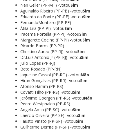
Neri Geller (PP-MT) -votou
Sim
Aguinaldo Ribeiro (PP-PB) -votou
Sim
Eduardo da Fonte (PP-PE) -votou
Sim
FernandoMonteiro (PP-PE)
Átila Lira (PP-PI) -votou
Sim
Iracema Portella (PP-PI) -votou
Sim
Margarete Coelho (PP-PI) -votou
Sim
Ricardo Barros (PP-PR)
Christino Aureo (PP-RJ) -votou
Sim
Dr.Luiz Antonio Jr (PP-RJ) -votou
Sim
Julio Lopes (PP-RJ)
Beto Rosado (PP-RN)
Jaqueline Cassol (PP-RO) -votou
Não
Hiran Gonçalves (PP-RR) -votou
Sim
Afonso Hamm (PP-RS)
Covatti Filho (PP-RS) -votou
Sim
Jerônimo Goergen (PP-RS) -votou
Não
Pedro Westphalen (PP-RS)
Angela Amin (PP-SC) -votou
Sim
Laercio Oliveira (PP-SE) -votou
Sim
Fausto Pinato (PP-SP) -votou
Sim
Guilherme Derrite (PP-SP) -votou
Sim