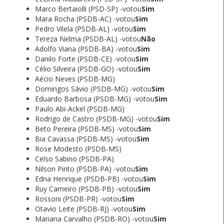
Marco Bertaiolli (PSD-SP) -votou
Sim
Mara Rocha (PSDB-AC) -votou
Sim
Pedro Vilela (PSDB-AL) -votou
Sim
Tereza Nelma (PSDB-AL) -votou
Não
Adolfo Viana (PSDB-BA) -votou
Sim
Danilo Forte (PSDB-CE) -votou
Sim
Célio Silveira (PSDB-GO) -votou
Sim
Aécio Neves (PSDB-MG)
Domingos Sávio (PSDB-MG) -votou
Sim
Eduardo Barbosa (PSDB-MG) -votou
Sim
Paulo Abi-Ackel (PSDB-MG)
Rodrigo de Castro (PSDB-MG) -votou
Sim
Beto Pereira (PSDB-MS) -votou
Sim
Bia Cavassa (PSDB-MS) -votou
Sim
Rose Modesto (PSDB-MS)
Celso Sabino (PSDB-PA)
Nilson Pinto (PSDB-PA) -votou
Sim
Edna Henrique (PSDB-PB) -votou
Sim
Ruy Carneiro (PSDB-PB) -votou
Sim
Rossoni (PSDB-PR) -votou
Sim
Otavio Leite (PSDB-RJ) -votou
Sim
Mariana Carvalho (PSDB-RO) -votou
Sim