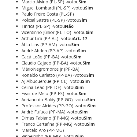
Marcio Alvino (PL-SP) -votou
Sim
Miguel Lombardi (PL-SP) -votou
Sim
Paulo Freire Costa (PL-SP)
Policial Sastre (PL-SP) -votou
Sim
Tiririca (PL-SP) -votou
Não
Vicentinho Júnior (PL-TO) -votou
Sim
Arthur Lira (PP-AL) -votou
Art. 17
Átila Lins (PP-AM) -votou
Sim
André Abdon (PP-AP) -votou
Sim
Cacá Leão (PP-BA) -votou
Sim
Claudio Cajado (PP-BA) -votou
Sim
MárioNegromonte Jr (PP-BA)
Ronaldo Carletto (PP-BA) -votou
Sim
AJ Albuquerque (PP-CE) -votou
Sim
Celina Leão (PP-DF) -votou
Sim
Evair de Melo (PP-ES) -votou
Sim
Adriano do Baldy (PP-GO) -votou
Sim
Professor Alcides (PP-GO) -votou
Sim
André Fufuca (PP-MA) -votou
Sim
Dimas Fabiano (PP-MG) -votou
Sim
Franco Cartafina (PP-MG) -votou
Sim
Marcelo Aro (PP-MG)
Pinheirinho (PP-MG) -votou
Sim