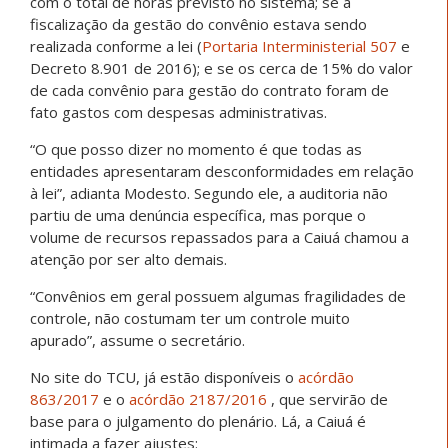
com o total de horas previsto no sistema; se a
fiscalização da gestão do convênio estava sendo
realizada conforme a lei (
Portaria Interministerial 507
e
Decreto 8.901 de 2016); e se os cerca de 15% do valor
de cada convênio para gestão do contrato foram de
fato gastos com despesas administrativas.
“O que posso dizer no momento é que todas as
entidades apresentaram desconformidades em relação
à lei”, adianta Modesto. Segundo ele, a auditoria não
partiu de uma denúncia específica, mas porque o
volume de recursos repassados para a Caiuá chamou a
atenção por ser alto demais.
“Convênios em geral possuem algumas fragilidades de
controle, não costumam ter um controle muito
apurado”, assume o secretário.
No site do TCU, já estão disponíveis o
acórdão
863/2017
e o
acórdão 2187/2016
, que servirão de
base para o julgamento do plenário. Lá, a Caiuá é
intimada a fazer ajustes: