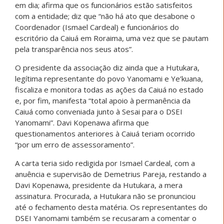
em dia; afirma que os funcionários estão satisfeitos
com a entidade; diz que “não há ato que desabone o
Coordenador (Ismael Cardeal) e funcionários do
escritório da Caiuá em Roraima, uma vez que se pautam
pela transparência nos seus atos”.
O presidente da associação diz ainda que a Hutukara,
legítima representante do povo Yanomami e Ye’kuana,
fiscaliza e monitora todas as ações da Caiuá no estado
e, por fim, manifesta “total apoio à permanência da
Caiuá como conveniada junto à Sesai para o DSEI
Yanomami”. Davi Kopenawa afirma que
questionamentos anteriores à Caiuá teriam ocorrido
“por um erro de assessoramento”.
A carta teria sido redigida por Ismael Cardeal, com a
anuência e supervisão de Demetrius Pareja, restando a
Davi Kopenawa, presidente da Hutukara, a mera
assinatura. Procurada, a Hutukara não se pronunciou
até o fechamento desta matéria. Os representantes do
DSEI Yanomami também se recusaram a comentar o