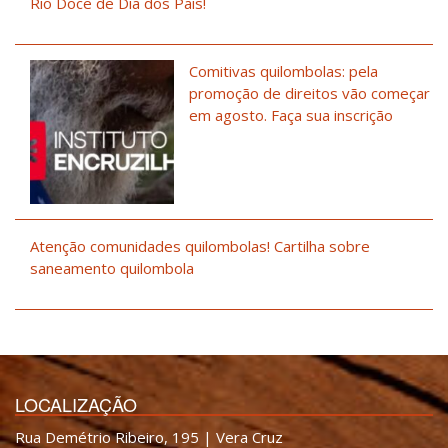
Rio Doce de Dia dos Pais!
Comitivas quilombolas: pela
promoção de direitos vão começar
em agosto. Faça sua inscrição
Atenção comunidades quilombolas! Cartilha sobre
saneamento quilombola
LOCALIZAÇÃO
Rua Demétrio Ribeiro, 195 | Vera Cruz