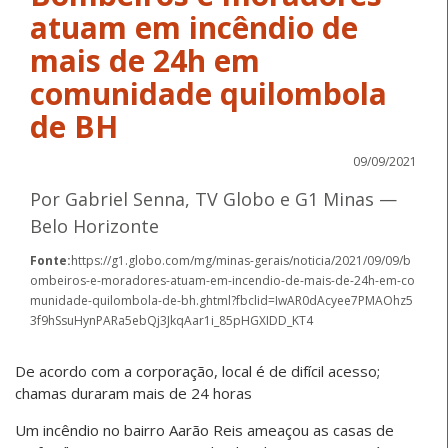
atuam em incêndio de
mais de 24h em
comunidade quilombola
de BH
09/09/2021
Por Gabriel Senna, TV Globo e G1 Minas —
Belo Horizonte
Fonte:
https://g1.globo.com/mg/minas-gerais/noticia/2021/09/09/b
ombeiros-e-moradores-atuam-em-incendio-de-mais-de-24h-em-co
munidade-quilombola-de-bh.ghtml?fbclid=IwAR0dAcyee7PMAOhz5
3f9hSsuHynPARa5ebQj3JkqAar1i_85pHGXIDD_KT4
De acordo com a corporação, local é de difícil acesso;
chamas duraram mais de 24 horas
Um incêndio no bairro Aarão Reis
ameaçou as casas de