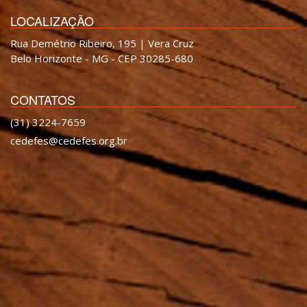
LOCALIZAÇÃO
Rua Demétrio Ribeiro, 195 | Vera Cruz
Belo Horizonte - MG - CEP 30285-680
CONTATOS
(31) 3224-7659
cedefes@cedefes.org.br