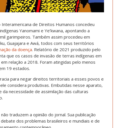
o Interamericana de Direitos Humanos concedeu
 indígenas Yanomami e Ye’kwana, apontando a
0 mil garimpeiros. Também assim procedeu em
u, Guajajara e Awá, todos com seus territórios
nação da doença
. Relatório de 2021 produzido pelo
nta que os casos de invasão de terras indígenas em
em relação a 2018. Foram atingidas pelo menos
 em 19 estados.
acia para negar direitos territoriais a esses povos e
e ele considera produtivas. Embutidas nesse aparato,
 e da necessidade de assimilação das culturas
o.
 não traduzem a opinião do jornal. Sua publicação
 debate dos problemas brasileiros e mundiais e de
pensamento contemporâneo.​