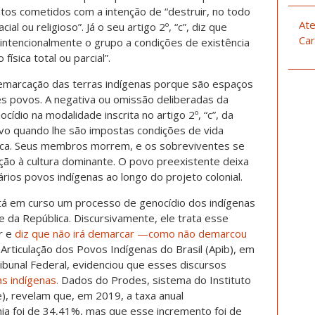
atos cometidos com a intenção de “destruir, no todo
Ate
ial ou religioso”. Já o seu artigo 2º, “c”, diz que
Car
 intencionalmente o grupo a condições de existência
ísica total ou parcial”.
marcação das terras indígenas porque são espaços
s povos. A negativa ou omissão deliberadas da
ídio na modalidade inscrita no artigo 2º, “c”, da
o quando lhe são impostas condições de vida
ísica. Seus membros morrem, e os sobreviventes se
ão à cultura dominante. O povo preexistente deixa
ários povos indígenas ao longo do projeto colonial.
stá em curso um processo de genocídio dos indígenas
e da República. Discursivamente, ele trata esse
r e
diz que não irá demarcar —como não demarcou
A Articulação dos Povos Indígenas do Brasil (Apib), em
bunal Federal, evidenciou que esses discursos
s indígenas.
Dados do Prodes, sistema do Instituto
e), revelam que, em 2019, a taxa anual
a foi de 34,41%, mas que esse incremento foi de