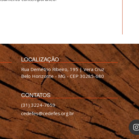
LOCALIZAÇÃO
Rua Demétrio Ribeiro, 195 | Vera Cruz
Belo Horizonte - MG - CEP 30285-680
CONTATOS
(31) 3224-7659
cedefes@cedefes.org.br