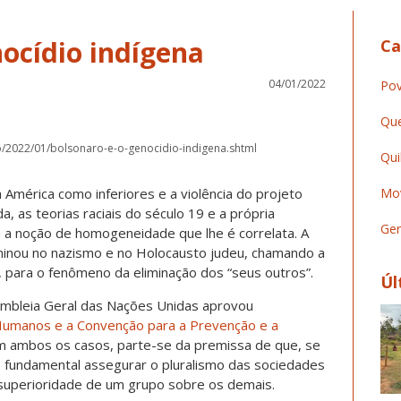
nocídio indígena
Ca
04/01/2022
Pov
Que
o/2022/01/bolsonaro-e-o-genocidio-indigena.shtml
Qui
 América como inferiores e a violência do projeto
Mov
a, as teorias raciais do século 19 e a própria
Ger
 a noção de homogeneidade que lhe é correlata. A
minou no nazismo e no Holocausto judeu, chamando a
, para o fenômeno da eliminação dos “seus outros”.
Úl
mbleia Geral das Nações Unidas aprovou
 Humanos e a Convenção para a Prevenção e a
m ambos os casos, parte-se da premissa de que, se
é fundamental assegurar o pluralismo das sociedades
 superioridade de um grupo sobre os demais.