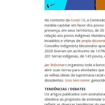
No contexto da
Covid-19
, a Comissã
medida cautelar em favor dos povos
presença, em seus territórios, de 2
relação aos povos indígenas Munduruk
invadidos e vítimas de
ampla dissemi
Conselho Indigenista Missionário apo
2020 tiveram um acréscimo de 137% 
201 terras indígenas, de 145 povos,
Jair Bolsonaro
organizou toda a burocr
abrir suas terras para atividades qu
as velhas ideias da supremacia racial
dissidentes.
Isso tem nome
: genocídi
TENDÊNCIAS / DEBATES
Os artigos publicados com assinatura
obedece ao propósito de estimular o
refletir as diversas tendências do 