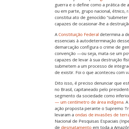
guerra e o define como a prática de 
ou em parte, grupo nacional, étnico, rac
constitui ato de genocídio “submeter
capazes de ocasionar-lhe a destruição f
A
Constituição Federal
determina a de
essenciais à autodeterminação desse
demarcação configura o crime de genoc
convenção —ou seja, mata-se um pov
capazes de levar à sua destruição f
submetem a um processo de integraç
de existir. Foi o que aconteceu com v
Dito isso, é preciso denunciar que e
no Brasil, capitaneado pelo president
segmento da sociedade como inferio
— um centímetro de área indígena
. 
ação proposta perante o Supremo Tri
levaram a
ondas de invasões de terra
Nacional de Pesquisas Espaciais (Inp
de
desmatamento
em toda a Amazôni