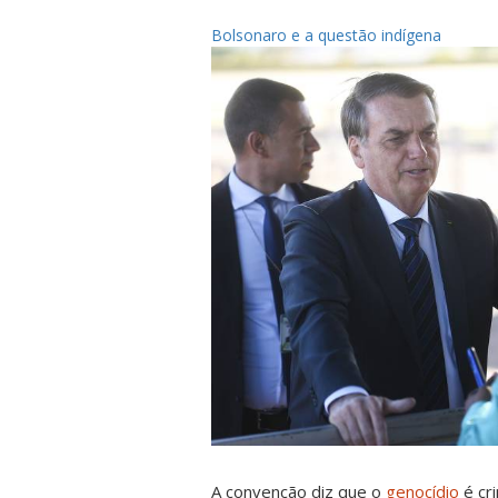
Bolsonaro e a questão indígena
A convenção diz que o
genocídio
é c