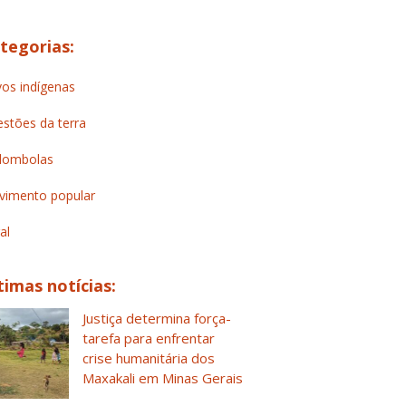
tegorias:
os indígenas
stões da terra
lombolas
imento popular
al
timas notícias:
Justiça determina força-
tarefa para enfrentar
crise humanitária dos
Maxakali em Minas Gerais