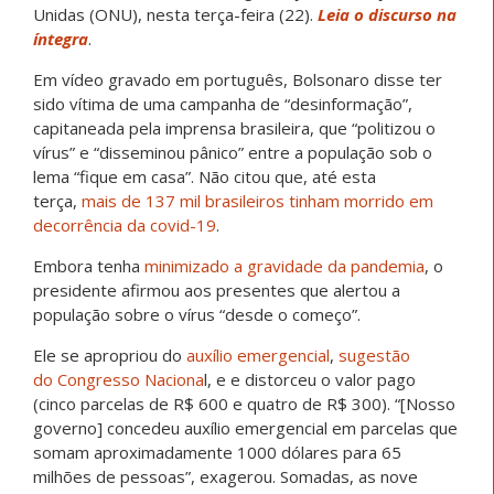
Unidas (ONU), nesta terça-feira (22).
Leia o discurso na
íntegra
.
Em vídeo gravado em português, Bolsonaro disse ter
sido vítima de uma campanha de “desinformação”,
capitaneada pela imprensa brasileira, que “politizou o
vírus” e “disseminou pânico” entre a população sob o
lema “fique em casa”. Não citou que, até esta
terça,
mais de 137 mil brasileiros tinham morrido em
decorrência da covid-19
.
Embora tenha
minimizado a gravidade da pandemia
, o
presidente afirmou aos presentes que alertou a
população sobre o vírus “desde o começo”.
Ele se apropriou do
auxílio emergencial
,
sugestão
do Congresso Naciona
l, e e distorceu o valor pago
(cinco parcelas de R$ 600 e quatro de R$ 300). “[Nosso
governo] concedeu auxílio emergencial em parcelas que
somam aproximadamente 1000 dólares para 65
milhões de pessoas”, exagerou. Somadas, as nove