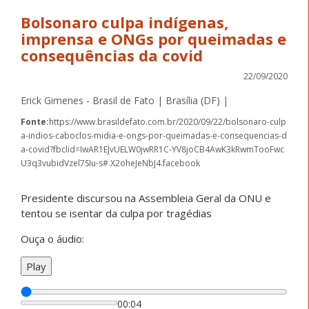
Bolsonaro culpa indígenas,
imprensa e ONGs por queimadas e
consequências da covid
22/09/2020
Erick Gimenes - Brasil de Fato | Brasília (DF) |
Fonte:
https://www.brasildefato.com.br/2020/09/22/bolsonaro-culp
a-indios-caboclos-midia-e-ongs-por-queimadas-e-consequencias-d
a-covid?fbclid=IwAR1EJvUELW0jwRR1C-YV8joCB4AwK3kRwmTooFwc
U3q3vubidVzel7SIu-s#.X2oheJeNbJ4.facebook
Presidente discursou na Assembleia Geral da ONU e
tentou se isentar da culpa por tragédias
Ouça o áudio:
Play
00:04