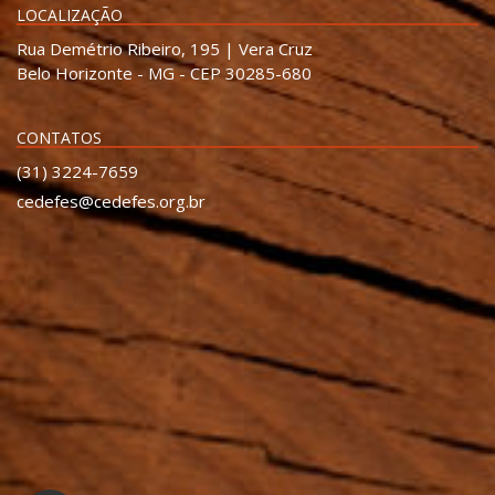
LOCALIZAÇÃO
Rua Demétrio Ribeiro, 195 | Vera Cruz
Belo Horizonte - MG - CEP 30285-680
CONTATOS
(31) 3224-7659
cedefes@cedefes.org.br