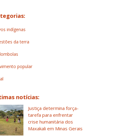
tegorias:
os indígenas
stões da terra
lombolas
imento popular
al
timas notícias:
Justiça determina força-
tarefa para enfrentar
crise humanitária dos
Maxakali em Minas Gerais