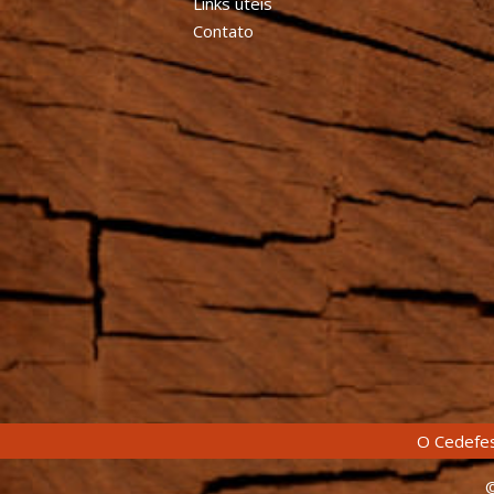
Links úteis
Contato
O Cedefes
©