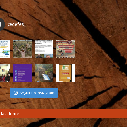
cedefes_
Seguir no Instagram
a a fonte.
a.