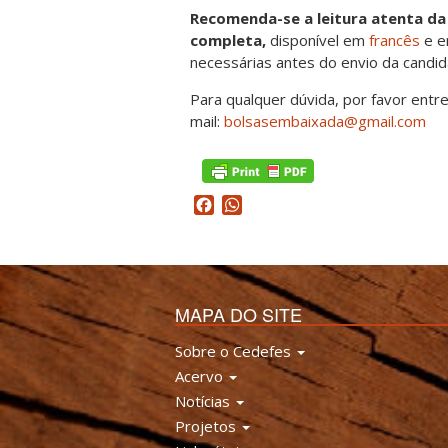
Recomenda-se a leitura atenta d
completa,
disponível em
francês
e 
necessárias antes do envio da candid
Para qualquer dúvida, por favor entr
mail:
bolsasembaixada@gmail.com
Facebook
WhatsApp
MAPA DO SITE
Sobre o Cedefes
Acervo
Notícias
Projetos