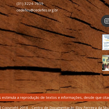
(31) 3224-7659
cedefes@cedefes.org.br
 estimula a reprodução de textos e informações, desde que citad
 Copyright 2016 - Centro de Documentação Eloy Ferreira da Silv