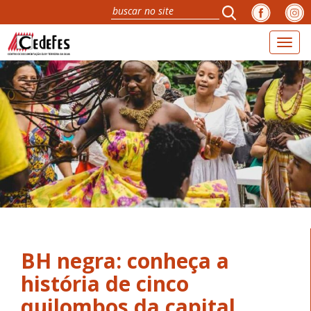
Toggl
naviga
BH negra: conheça a
história de cinco
quilombos da capital