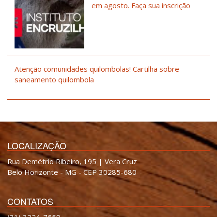
em agosto. Faça sua inscrição
Atenção comunidades quilombolas! Cartilha sobre
saneamento quilombola
LOCALIZAÇÃO
Rua Demétrio Ribeiro, 195 | Vera Cruz
Belo Horizonte - MG - CEP 30285-680
CONTATOS