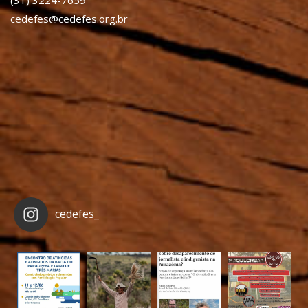
(31) 3224-7659
cedefes@cedefes.org.br
cedefes_