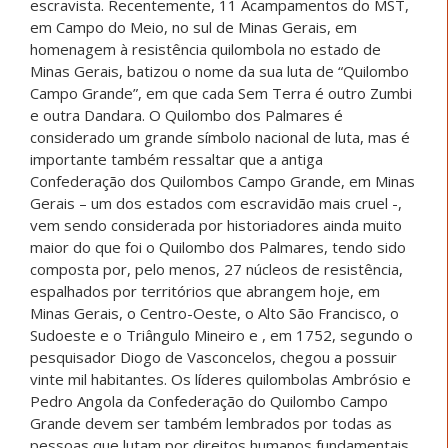
escravista. Recentemente, 11 Acampamentos do MST,
em Campo do Meio, no sul de Minas Gerais, em
homenagem à resistência quilombola no estado de
Minas Gerais, batizou o nome da sua luta de “Quilombo
Campo Grande”, em que cada Sem Terra é outro Zumbi
e outra Dandara. O Quilombo dos Palmares é
considerado um grande símbolo nacional de luta, mas é
importante também ressaltar que a antiga
Confederação dos Quilombos Campo Grande, em Minas
Gerais – um dos estados com escravidão mais cruel -,
vem sendo considerada por historiadores ainda muito
maior do que foi o Quilombo dos Palmares, tendo sido
composta por, pelo menos, 27 núcleos de resistência,
espalhados por territórios que abrangem hoje, em
Minas Gerais, o Centro-Oeste, o Alto São Francisco, o
Sudoeste e o Triângulo Mineiro e , em 1752, segundo o
pesquisador Diogo de Vasconcelos, chegou a possuir
vinte mil habitantes. Os líderes quilombolas Ambrósio e
Pedro Angola da Confederação do Quilombo Campo
Grande devem ser também lembrados por todas as
pessoas que lutam por direitos humanos fundamentais