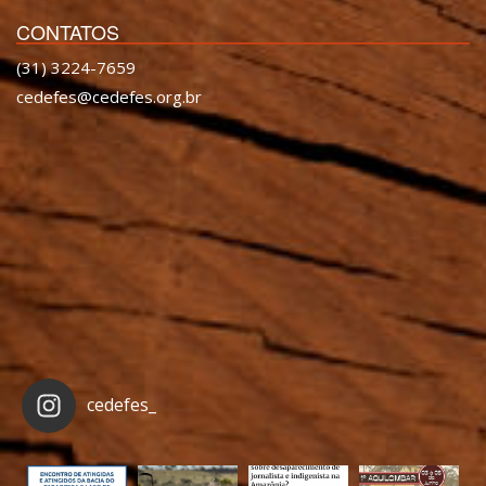
CONTATOS
(31) 3224-7659
cedefes@cedefes.org.br
cedefes_