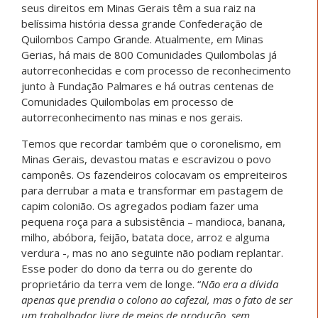
seus direitos em Minas Gerais têm a sua raiz na
belíssima história dessa grande Confederação de
Quilombos Campo Grande. Atualmente, em Minas
Gerias, há mais de 800 Comunidades Quilombolas já
autorreconhecidas e com processo de reconhecimento
junto à Fundação Palmares e há outras centenas de
Comunidades Quilombolas em processo de
autorreconhecimento nas minas e nos gerais.
Temos que recordar também que o coronelismo, em
Minas Gerais, devastou matas e escravizou o povo
camponês. Os fazendeiros colocavam os empreiteiros
para derrubar a mata e transformar em pastagem de
capim colonião. Os agregados podiam fazer uma
pequena roça para a subsistência – mandioca, banana,
milho, abóbora, feijão, batata doce, arroz e alguma
verdura -, mas no ano seguinte não podiam replantar.
Esse poder do dono da terra ou do gerente do
proprietário da terra vem de longe. “
Não era a dívida
apenas que prendia o colono ao cafezal, mas o fato de ser
um trabalhador livre de meios de produção, sem