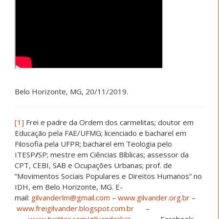
Belo Horizonte, MG, 20/11/2019.
[1]
Frei e padre da Ordem dos carmelitas; doutor em
Educação pela FAE/UFMG; licenciado e bacharel em
Filosofia pela UFPR; bacharel em Teologia pelo
ITESP
/
SP; mestre em Ciências Bíblicas; assessor da
CPT, CEBI, SAB e Ocupações Urbanas; prof. de
“Movimentos Sociais Populares e Direitos Humanos” no
IDH, em Belo Horizonte, MG. E-
mail:
gilvanderlm@gmail.com
–
www.gilvander.org.br
–
www.freigilvander.blogspot.com.br
–