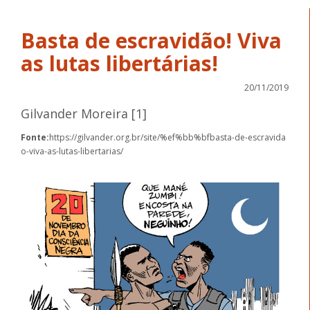
Basta de escravidão! Viva
as lutas libertárias!
20/11/2019
Gilvander Moreira [1]
Fonte:
https://gilvander.org.br/site/%ef%bb%bfbasta-de-escravida
o-viva-as-lutas-libertarias/