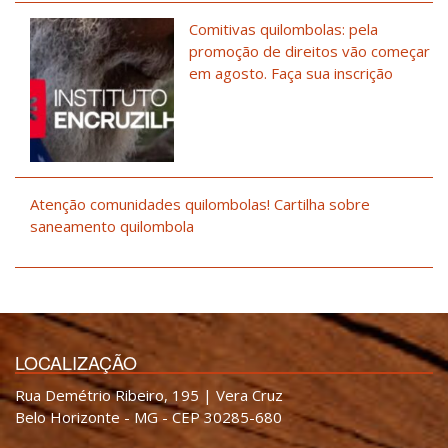
Comitivas quilombolas: pela
promoção de direitos vão começar
em agosto. Faça sua inscrição
Atenção comunidades quilombolas! Cartilha sobre
saneamento quilombola
LOCALIZAÇÃO
Rua Demétrio Ribeiro, 195 | Vera Cruz
Belo Horizonte - MG - CEP 30285-680