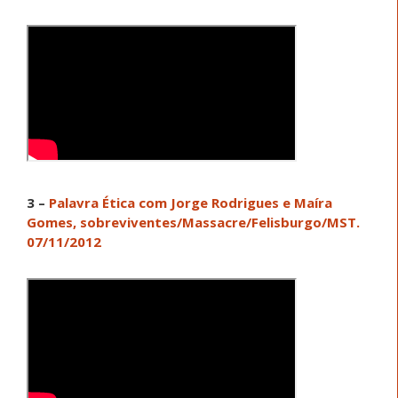
3 –
Palavra Ética com Jorge Rodrigues e Maíra
Gomes, sobreviventes/Massacre/Felisburgo/MST.
07/11/2012