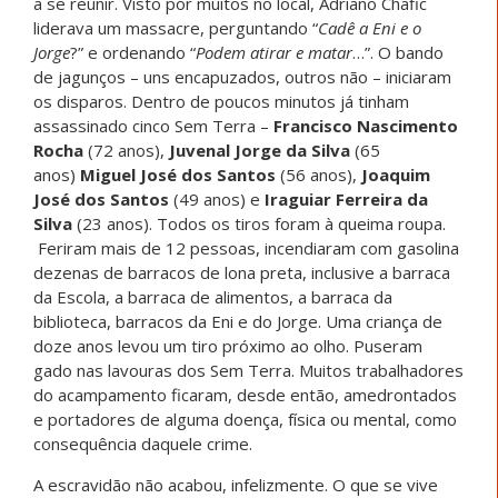
a se reunir. Visto por muitos no local, Adriano Chafic
liderava um massacre, perguntando “
Cadê a Eni e o
Jorge
?” e ordenando “
Podem atirar e matar
…”. O bando
de jagunços – uns encapuzados, outros não – iniciaram
os disparos. Dentro de poucos minutos já tinham
assassinado cinco Sem Terra –
Francisco Nascimento
Rocha
(72 anos),
Juvenal Jorge da Silva
(65
anos)
Miguel José dos Santos
(56 anos),
Joaquim
José dos Santos
(49 anos) e
Iraguiar Ferreira da
Silva
(23 anos). Todos os tiros foram à queima roupa.
Feriram mais de 12 pessoas, incendiaram com gasolina
dezenas de barracos de lona preta, inclusive a barraca
da Escola, a barraca de alimentos, a barraca da
biblioteca, barracos da Eni e do Jorge. Uma criança de
doze anos levou um tiro próximo ao olho. Puseram
gado nas lavouras dos Sem Terra. Muitos trabalhadores
do acampamento ficaram, desde então, amedrontados
e portadores de alguma doença, física ou mental, como
consequência daquele crime.
A escravidão não acabou, infelizmente. O que se vive