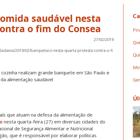
comida saudável nesta
Ca
contra o fim do Consea
Pov
27/02/2019
Que
idadania/2019/02/banquetaco-nesta-quarta-protesta-contra-o-fi
Qui
Mov
 cozinha realizam grande banquete em São Paulo e
 da alimentação saudável
Ger
Úl
aís que atuam na defesa da alimentação de
o
nesta quarta-feira (27) em diversas cidades do
cional de Segurança Alimentar e Nutricional
ão, que é responsável por elaborar políticas