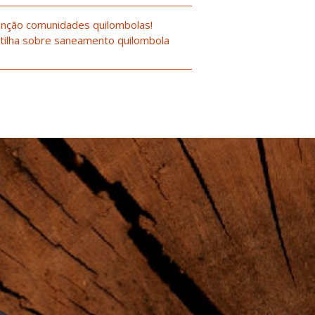
nção comunidades quilombolas!
tilha sobre saneamento quilombola