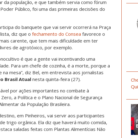
tar da população, e que também servia como fórum
o Poder Público, foi uma das primeiras decisões do
rticipa do banquete que vai servir ocorrerá na Praça
lista, diz que o
fechamento do Consea
favorece o
mais carente, que tem mais dificuldade em ter
livres de agrotóxico, por exemplo.
ocultivo é que a gente vai incentivando uma
ade. Para um chefe de cozinha, é a morte, porque a
e na mesa”, diz Bel, em entrevista aos jornalistas
o Brasil Atual
nesta quinta-feira (27).
Che
Qui
sável por ações importantes no combate à
Zero, a Política e o Plano Nacional de Segurança
Alimentar da População Brasileira.
stino, em Pinheiros, vai servir aos participantes
de trigo orgânica. Ela diz que haverá muito comida,
taca saladas feitas com Plantas Alimentícias Não