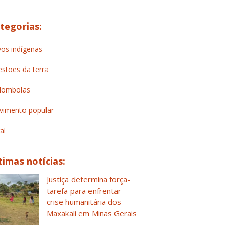
tegorias:
os indígenas
stões da terra
lombolas
imento popular
al
timas notícias:
Justiça determina força-
tarefa para enfrentar
crise humanitária dos
Maxakali em Minas Gerais