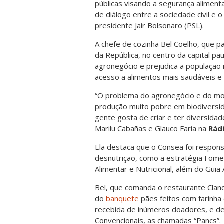
públicas visando a segurança alimen
de diálogo entre a sociedade civil e 
presidente Jair Bolsonaro (PSL).
A chefe de cozinha Bel Coelho, que pa
da República, no centro da capital pau
agronegócio e prejudica a população 
acesso a alimentos mais saudáveis e 
“O problema do agronegócio e do mon
produção muito pobre em biodiversid
gente gosta de criar e ter diversidad
Marilu Cabañas e Glauco Faria na
Rádi
Ela destaca que o Consea foi respon
desnutrição, como a estratégia Fome 
Alimentar e Nutricional, além do Guia 
Bel, que comanda o restaurante Clande
do
banquete
pães feitos com farinha 
recebida de inúmeros doadores, e des
Convencionais, as chamadas “Pancs”.