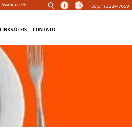
+55(31) 3224-7659
LINKS ÚTEIS
CONTATO