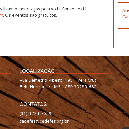
alizam banquetaços pela volta Consea está
Ate
am
. Os eventos são gratuitos.
Car
LOCALIZAÇÃO
Rua Demétrio Ribeiro, 195 | Vera Cruz
Belo Horizonte - MG - CEP 30285-680
CONTATOS
(31) 3224-7659
cedefes@cedefes.org.br