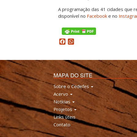
A programação das 41 cidades que re
disponível no
Facebook
e no
Instagr
Facebook
WhatsApp
MAPA DO SITE
Sobre o Cedefes
Acervo
Notícias
Projetos
Links úteis
Contato