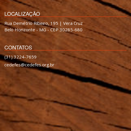
LOCALIZAÇÃO
Rua Demétrio Ribeiro, 195 | Vera Cruz
Belo Horizonte - MG - CEP 30285-680
CONTATOS
(31) 3224-7659
cedefes@cedefes.org.br