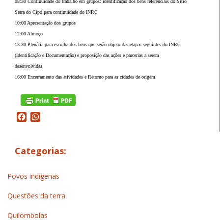
08:30 Continuidade do trabalho em grupos: identificação dos bens referenciais do Sítio
Serra do Cipó para continuidade do INRC
10:00 Apresentação dos grupos
12:00 Almoço
13:30 Plenária para escolha dos bens que serão objeto das etapas seguintes do INRC
(Identificação e Documentação) e proposição das ações e parcerias a serem
desenvolvidas
16:00 Encerramento das atividades e Retorno para as cidades de origem.
Facebook
WhatsApp
Categorias:
Povos indígenas
Questões da terra
Quilombolas