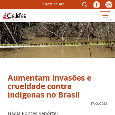
Toggl
naviga
Aumentam invasões e
crueldade contra
indígenas no Brasil
17/08/2022
Nádia Pontes Repórter