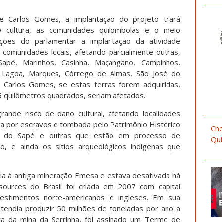
 Carlos Gomes, a implantação do projeto trará
a cultura, as comunidades quilombolas e o meio
ções do parlamentar a implantação da atividade
 comunidades locais, afetando parcialmente outras,
 Sapé, Marinhos, Casinha, Maçangano, Campinhos,
, Lagoa, Marques, Córrego de Almas, São José do
 Carlos Gomes, se estas terras forem adquiridas,
8,6 quilômetros quadrados, seriam afetados.
ande risco de dano cultural, afetando localidades
da por escravos e tombada pelo Patrimônio Histórico
Che
la do Sapé e outras que estão em processo de
Qui
, e ainda os sítios arqueológicos indígenas que
.
cia à antiga mineração Emesa e estava desativada há
ources do Brasil foi criada em 2007 com capital
vestimentos norte-americanos e ingleses. Em sua
etendia produzir 50 milhões de toneladas por ano a
a da mina da Serrinha, foi assinado um Termo de