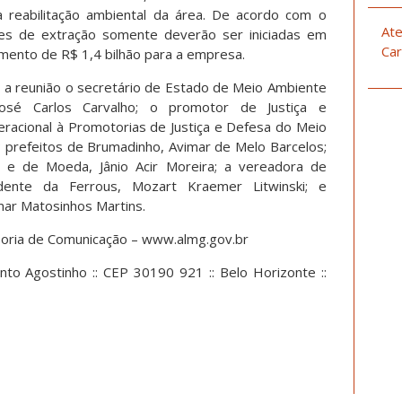
 reabilitação ambiental da área. De acordo com o
Ate
es de extração somente deverão ser iniciadas em
Car
imento de R$ 1,4 bilhão para a empresa.
 a reunião o secretário de Estado de Meio Ambiente
José Carlos Carvalho; o promotor de Justiça e
racional à Promotorias de Justiça e Defesa do Meio
; prefeitos de Brumadinho, Avimar de Melo Barcelos;
; e de Moeda, Jânio Acir Moreira; a vereadora de
sidente da Ferrous, Mozart Kraemer Litwinski; e
ar Matosinhos Martins.
soria de Comunicação – www.almg.gov.br
nto Agostinho :: CEP 30190 921 :: Belo Horizonte ::