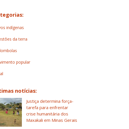
tegorias:
os indígenas
stões da terra
lombolas
imento popular
al
timas notícias:
Justiça determina força-
tarefa para enfrentar
crise humanitária dos
Maxakali em Minas Gerais