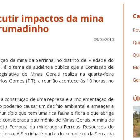
cutir impactos da mina
Ca
Brumadinho
Pov
03/05/2010
Que
Qui
ção da mina da Serrinha, no distrito de Piedade do
, é o tema da audiência pública que a Comissão de
Mov
islativa de Minas Gerais realiza na quarta-feira
Ger
arlos Gomes (PT), a reunião acontece às 10 horas, no
Úl
a construção de uma represa e a implementação de
o poderão causar um declínio ambiental e ameaçar a
nicípio que tem uma rica fauna e flora e que abriga
 considerada patrimônio de Minas Gerais. A mina da
jeto Ferrous, da mineradora Ferrous Resources do
e ferro. A Serrinha é parte do complexo da Serra da