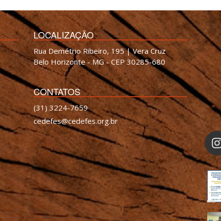
LOCALIZAÇÃO
Rua Demétrio Ribeiro, 195 | Vera Cruz
Belo Horizonte - MG - CEP 30285-680
CONTATOS
(31) 3224-7659
cedefes@cedefes.org.br