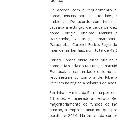
Moeda.
De acordo com o requerimento de
consequências para os cidadãos, 
ambiente. De acordo com informa
causaria a extinção de cerca de dez
como Colégio, Ribeirão, Martins,
Barreirinho, Taquaraçu, Samambaia
Paraopeba, Coronel Eurico. Segundo
mais de mil famílias, num total de 4
Carlos Gomes disse ainda que há gr
como a fazenda do Martins, construí
Estadual; a comunidade quilombo
reconhecimento como a de Ribeirão
viveram na região a milhares de anos
Serrinha – A mina da Serrinha perten
13 anos. A mineradora Ferrous Res
majoritariamente de fundos de in
criação, a empresa anunciou que pr
partir de 2014. Na época da compr