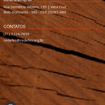
Rua Demétrio Ribeiro, 195 | Vera Cruz
Belo Horizonte - MG - CEP 30285-680
CONTATOS
(31) 3224-7659
cedefes@cedefes.org.br