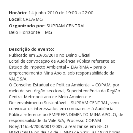
Horário:
14 junho 2010 de 19:00 a 22:00
Local:
CREA/MG
Organizado por:
SUPRAM CENTRAL
Belo Horizonte – MG
Descrição do evento:
Publicado em 20/05/2010 no Diário Oficial
Edital de convocação de Audiência Pública referente ao
Estudo de Impacto Ambiental – EIA/RIMA – para o
empreendimento Mina Apolo, sob responsabilidade da
VALE S/A.
O Conselho Estadual de Política Ambiental – COPAM, por
meio de seu órgão seccional, Superintendência da Região
Central Metropolitana de Meio Ambiente e
Desenvolvimento Sustentável – SUPRAM CENTRAL, vem
convocar os interessados em comparecer à Audiência
Pública referente ao EMPREENDIMENTO MINA APOLO, de
responsabilidade da Vale S/A, Processo COPAM
Ndeg.11654/2008/
001/2009, a realizar-se em BELO
HORIZONTE no dia 14 de JUNHO de 2010, às 19:00 horas,