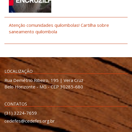
Atenção comunidades quilombolas! Cartilha sobre
saneamento quilombola
LOCALIZAÇÃO
Rua Demétrio Ribeiro, 195 | Vera Cruz
Belo Horizonte - MG - CEP 30285-680
CONTATOS
(31) 3224-7659
cedefes@cedefes.org.br