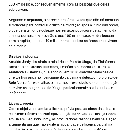
100 km de rio e, consequentemente, com as pessoas que deles
sobrevivem.
Segundo o deputado, o parecer também revelou que não há medidas
suficientes para controlar o fluxo de migração após o início das obras,
o que gera temor de colapso nos serviços públicos e de aumento da
disputa por terras. A previsão é que 100 mil pessoas se desloquem
para a região, e outras 40 mil tenham de deixar as áreas onde vivem
atualmente.
Direitos indígenas
Arnaldo Jordy cita ainda o relatório da Missão Xingu, da Plataforma
Brasileira de Direitos Humanos, Econômicos, Sociais, Culturais e
Ambientais (Dhesca), que apontou em 2010 diversas violações de
direitos humanos no licenciamento da usina e detectou no projeto de
Belo Monte “graves falhas e impactos irreversíveis sobre a população
que vive às margens do rio Xingu, particularmente os ribeirinhos e
indígenas”.
Licença prévia
Com o objetivo de anular a licença prévia para as obras da usina, o
Ministério Público do Pará ajuizou ação na 9ª Vara da Justiça Federal,
em Belém. Segundo Jordy, os procuradores responsáveis pela ação
argumentaram que não existe a modalidade de licença parcial na
legislação brasileira e que não houve cumprimento dos 40 pré-