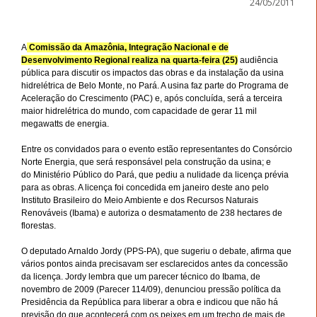
24/05/2011
A
Comissão da Amazônia, Integração Nacional e de
Desenvolvimento Regional realiza na quarta-feira (25)
audiência
pública para discutir os impactos das obras e da instalação da usina
hidrelétrica de Belo Monte, no Pará. A usina faz parte do Programa de
Aceleração do Crescimento (PAC) e, após concluída, será a terceira
maior hidrelétrica do mundo, com capacidade de gerar 11 mil
megawatts de energia.
Entre os convidados para o evento estão representantes do Consórcio
Norte Energia, que será responsável pela construção da usina; e
do
Ministério Público
do Pará, que pediu a nulidade da licença prévia
para as obras. A licença foi concedida em janeiro deste ano pelo
Instituto Brasileiro do Meio Ambiente e dos Recursos Naturais
Renováveis (Ibama) e autoriza o desmatamento de 238 hectares de
florestas.
O deputado Arnaldo Jordy (PPS-PA), que sugeriu o debate, afirma que
vários pontos ainda precisavam ser esclarecidos antes da concessão
da licença. Jordy lembra que um parecer técnico do Ibama, de
novembro de 2009 (Parecer 114/09), denunciou pressão política da
Presidência da República para liberar a obra e indicou que não há
previsão do que acontecerá com os peixes em um trecho de mais de