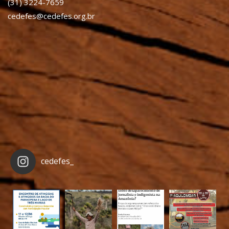
(31) 3224-7659
cedefes@cedefes.org.br
cedefes_