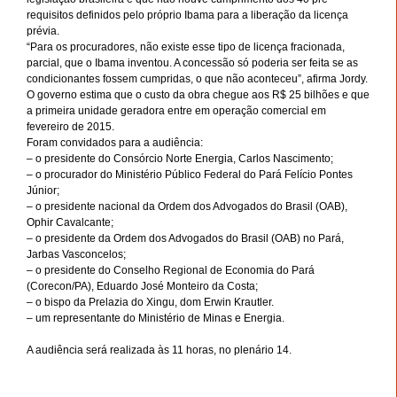
requisitos definidos pelo próprio Ibama para a liberação da licença
prévia.
“Para os procuradores, não existe esse tipo de licença fracionada,
parcial, que o Ibama inventou. A concessão só poderia ser feita se as
condicionantes fossem cumpridas, o que não aconteceu”, afirma Jordy.
O governo estima que o custo da obra chegue aos R$ 25 bilhões e que
a primeira unidade geradora entre em operação comercial em
fevereiro de 2015.
Foram convidados para a audiência:
– o presidente do Consórcio Norte Energia, Carlos Nascimento;
– o procurador do Ministério Público Federal do Pará Felício Pontes
Júnior;
– o presidente nacional da Ordem dos Advogados do Brasil (OAB),
Ophir Cavalcante;
– o presidente da Ordem dos Advogados do Brasil (OAB) no Pará,
Jarbas Vasconcelos;
– o presidente do Conselho Regional de Economia do Pará
(Corecon/PA), Eduardo José Monteiro da Costa;
– o bispo da Prelazia do Xingu, dom Erwin Krautler.
– um representante do Ministério de Minas e Energia.
A audiência será realizada às 11 horas, no plenário 14.