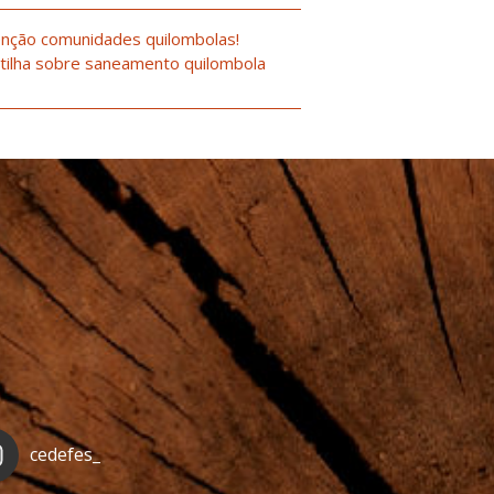
nção comunidades quilombolas!
tilha sobre saneamento quilombola
cedefes_