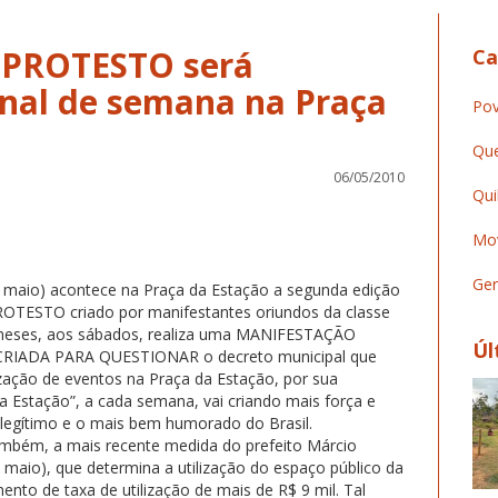
 PROTESTO será
Ca
inal de semana na Praça
Pov
Que
06/05/2010
Qui
Mov
Ger
 maio) acontece na Praça da Estação a segunda edição
TESTO criado por manifestantes oriundos da classe
o meses, aos sábados, realiza uma MANIFESTAÇÃO
Úl
”. CRIADA PARA QUESTIONAR o decreto municipal que
zação de eventos na Praça da Estação, por sua
da Estação”, a cada semana, vai criando mais força e
egítimo e o mais bem humorado do Brasil.
ambém, a mais recente medida do prefeito Márcio
aio), que determina a utilização do espaço público da
nto de taxa de utilização de mais de R$ 9 mil. Tal