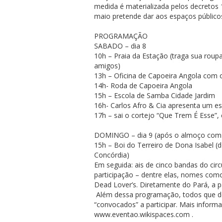
medida é materializada pelos decretos 1
maio pretende dar aos espaços público
PROGRAMAÇÃO
SABADO – dia 8
10h – Praia da Estação (traga sua roupa
amigos)
13h – Oficina de Capoeira Angola com 
14h- Roda de Capoeira Angola
15h – Escola de Samba Cidade Jardim
16h- Carlos Afro & Cia apresenta um es
17h – sai o cortejo “Que Trem É Esse”
DOMINGO – dia 9 (após o almoço com
15h – Boi do Terreiro de Dona Isabel 
Concórdia)
Em seguida: ais de cinco bandas do cir
participação – dentre elas, nomes com
Dead Lover’s. Diretamente do Pará, a pa
Além dessa programação, todos que de
“convocados” a participar. Mais inform
www.eventao.wikispaces.com .