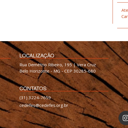
Ate
Car
LOCALIZAÇÃO
Rua Demétrio Ribeiro, 195 | Vera Cruz
Belo Horizonte - MG - CEP 30285-680
CONTATOS
(31) 3224-7659
cedefes@cedefes.org.br