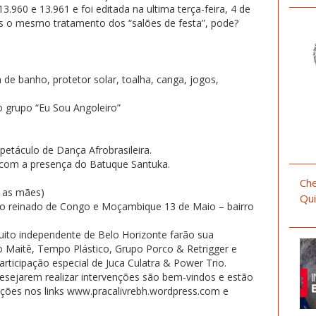
3.960 e 13.961 e foi editada na ultima terça-feira, 4 de
s o mesmo tratamento dos “salões de festa”, pode?
 de banho, protetor solar, toalha, canga, jogos,
o grupo “Eu Sou Angoleiro”
petáculo de Dança Afrobrasileira.
, com a presença do Batuque Santuka.
Che
 as mães)
Qui
(do reinado de Congo e Moçambique 13 de Maio – bairro
cuito independente de Belo Horizonte farão sua
o Maitê, Tempo Plástico, Grupo Porco & Retrigger e
rticipação especial de Juca Culatra & Power Trio.
sejarem realizar intervenções são bem-vindos e estão
ações nos links www.pracalivrebh.wordpress.com e