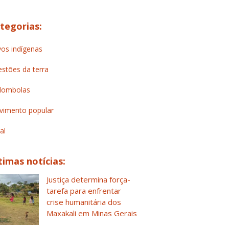
tegorias:
os indígenas
stões da terra
lombolas
imento popular
al
timas notícias:
Justiça determina força-
tarefa para enfrentar
crise humanitária dos
Maxakali em Minas Gerais