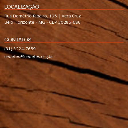
LOCALIZAÇÃO
Rua Demétrio Ribeiro, 195 | Vera Cruz
Belo Horizonte - MG - CEP 30285-680
CONTATOS
(31) 3224-7659
cedefes@cedefes.org.br