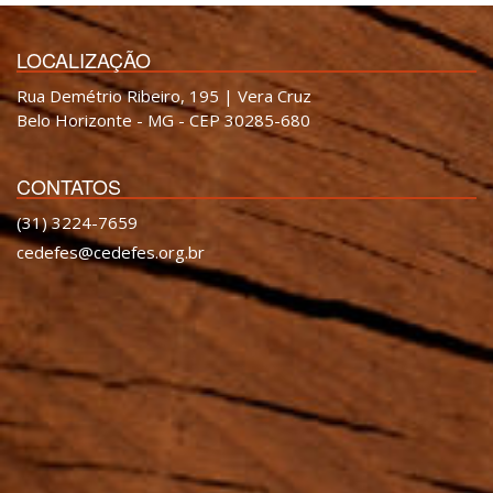
LOCALIZAÇÃO
Rua Demétrio Ribeiro, 195 | Vera Cruz
Belo Horizonte - MG - CEP 30285-680
CONTATOS
(31) 3224-7659
cedefes@cedefes.org.br