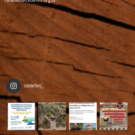
cedefes@cedefes.org.br
cedefes_