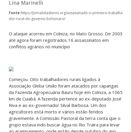
Lina Marinelli
Fonte:
https://jornalistaslivres.org/assassinado-o-primeiro-trabalha
dor-rural-do-governo-bolsonaro/
O ataque acorreu em Colniza, no Mato Grosso. De 2003
até agora foram registrados 16 assassinatos em
conflitos agrários no município
Começou. Oito trabalhadores rurais ligados à
Associação Gleba União foram atacados por capangas
da Fazenda Agropecuária Bauru hoje em Colniza, a 1065
km de Cuiabá. A fazenda pertence ao ex-deputado José
Riva e ao ex-governador Silval Barbosa. Um dos
agricultores está morto e vários estão feridos
gravemente. A Comissão Pastoral da terra conta que o
grupo estava indo buscar água no Rio Traira para levar
ao acampamento, onde estão desde outubro do ano