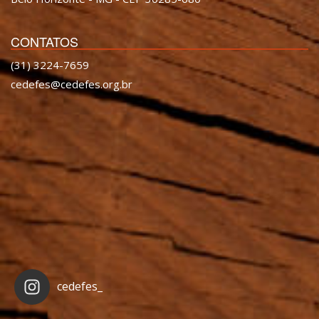
CONTATOS
(31) 3224-7659
cedefes@cedefes.org.br
cedefes_