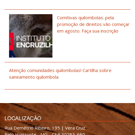
Comitivas quilombolas: pela
promoção de direitos vão começar
em agosto. Faça sua inscrição
Atenção comunidades quilombolas! Cartilha sobre
saneamento quilombola
LOCALIZAÇÃO
Rua Demétrio Ribeiro, 195 | Vera Cruz
Belo Horizonte - MG - CEP 30285-680