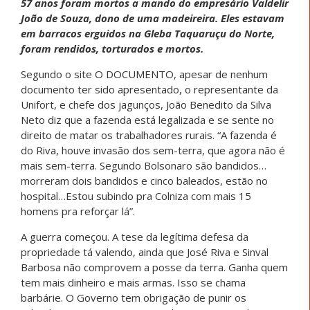
57 anos foram mortos a mando do empresário Valdelir
João de Souza, dono de uma madeireira. Eles estavam
em barracos erguidos na Gleba Taquaruçu do Norte,
foram rendidos, torturados e mortos.
Segundo o site O DOCUMENTO, apesar de nenhum
documento ter sido apresentado, o representante da
Unifort, e chefe dos jagunços, João Benedito da Silva
Neto diz que a fazenda está legalizada e se sente no
direito de matar os trabalhadores rurais. “A fazenda é
do Riva, houve invasão dos sem-terra, que agora não é
mais sem-terra. Segundo Bolsonaro são bandidos…
morreram dois bandidos e cinco baleados, estão no
hospital…Estou subindo pra Colniza com mais 15
homens pra reforçar lá”.
A guerra começou. A tese da legítima defesa da
propriedade tá valendo, ainda que José Riva e Sinval
Barbosa não comprovem a posse da terra. Ganha quem
tem mais dinheiro e mais armas. Isso se chama
barbárie. O Governo tem obrigação de punir os