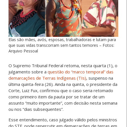
Elas são mães, avós, esposas, trabalhadoras e lutam para
que suas vidas transcorram sem tantos temores – Fotos:
Arquivo Pessoal
O Supremo Tribunal Federal retoma, nesta quarta (1), o
julgamento sobre a
questão do “marco temporal” das
demarcações de Terras Indígenas (TIs)
, suspenso na
última quinta-feira (26). Ainda na quinta, o presidente da
Corte, Luiz Fux, confirmou que o caso seria retomado
como primeiro item da pauta por se tratar de um
assunto “muito importante”, com decisão nesta semana
ou nos “dias subsequentes”.
Esse entendimento, caso julgado válido pelos ministros
do STF, pode repercutir em demarcações de terras em