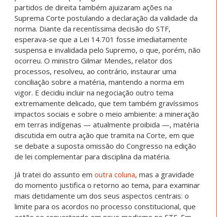
partidos de direita também ajuizaram ações na
Suprema Corte postulando a declaração da validade da
norma. Diante da recentíssima decisão do STF,
esperava-se que a Lei 14.701 fosse imediatamente
suspensa e invalidada pelo Supremo, o que, porém, não
ocorreu. O ministro Gilmar Mendes, relator dos
processos, resolveu, ao contrário, instaurar uma
conciliação sobre a matéria, mantendo a norma em
vigor. E decidiu incluir na negociação outro tema
extremamente delicado, que tem também gravíssimos
impactos sociais e sobre o meio ambiente: a mineração
em terras indígenas — atualmente proibida —, matéria
discutida em outra ação que tramita na Corte, em que
se debate a suposta omissão do Congresso na edição
de lei complementar para disciplina da matéria.
Já tratei do assunto em
outra coluna
, mas a gravidade
do momento justifica o retorno ao tema, para examinar
mais detidamente um dos seus aspectos centrais: o
limite para os acordos no processo constitucional, que
estão se convertendo em novo modismo no STF. Em