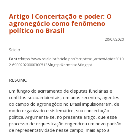
Artigo l Concertação e poder: O
agronegócio como fenômeno
político no Brasil
20/07/2020
Scielo
Fonte:
https://www.scielo.br/scielo.php?script=sci_arttext&pid=S010
2-69092020000300513&lng=pt&nrm=iso&tlng=pt
RESUMO
Em função do acirramento de disputas fundiárias e
conflitos socioambientais, em anos recentes, agentes
do campo do agronegócio no Brasil impulsionaram, de
modo organizado e sistemático, sua concertação
política. Argumenta-se, no presente artigo, que esse
processo de orquestração engendrou um novo padrão
de representatividade nesse campo, mais apto a