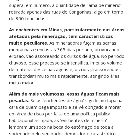
supera, em número, a quantidade de ‘lama de minério’
retirada apenas das ruas de Congonhas, algo em torno
de 300 toneladas.
As enchentes em Minas, particularmente nas áreas
afetadas pela mineração, têm características
muito peculiares.
As mineradoras fuçam as serras,
montanhas e encostas 365 dias por ano, provocando
erosão, vão assoreando os cursos de água. No período
chuvoso, esse processo se intensifica. Imenso volume
de material desce nas águas e, os rios já assoreados,
transbordam muito mais rapidamente, atingindo área
muito maior.
Além de mais volumosas, essas águas ficam mais
pesadas.
Se as ‘enchentes de água’ significam tapa na
cara de quem paga imposto e se vê obrigado a morar
em área de risco por falta de uma política pública
habitacional arrojada, as ‘enchentes de minério’
lembram um soco na boca do estômago de toda a
sociedade pelo seu poder demolidor e catastrófico.