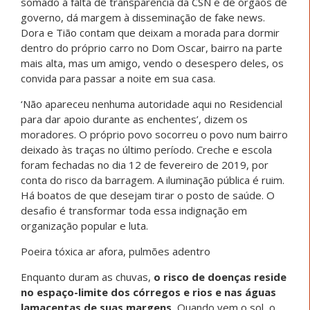
somado à falta de transparência da CSN e de órgãos de
governo, dá margem à disseminação de fake news.
Dora e Tião contam que deixam a morada para dormir
dentro do próprio carro no Dom Oscar, bairro na parte
mais alta, mas um amigo, vendo o desespero deles, os
convida para passar a noite em sua casa.
‘Não apareceu nenhuma autoridade aqui no Residencial
para dar apoio durante as enchentes’, dizem os
moradores. O próprio povo socorreu o povo num bairro
deixado às traças no último período. Creche e escola
foram fechadas no dia 12 de fevereiro de 2019, por
conta do risco da barragem. A iluminação pública é ruim.
Há boatos de que desejam tirar o posto de saúde. O
desafio é transformar toda essa indignação em
organização popular e luta.
Poeira tóxica ar afora, pulmões adentro
Enquanto duram as chuvas,
o risco de doenças reside
no espaço-limite dos córregos e rios e nas águas
lamacentas de suas margens.
Quando vem o sol, o