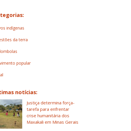
tegorias:
os indígenas
stões da terra
lombolas
imento popular
al
timas notícias:
Justiça determina força-
tarefa para enfrentar
crise humanitária dos
Maxakali em Minas Gerais