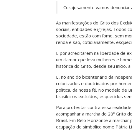
Corajosamente vamos denunciar a 
As manifestações do Grito dos Exclu
sociais, entidades e igrejas. Todos
sociedade, estão com fome, sem mor
renda e são, cotidianamente, esquec
E por acreditarem na liberdade de exp
um clamor que leva mulheres e home
histórica do Grito, desde seu início,
E, no ano do bicentenário da indepe
colonizados e doutrinados por homen
política, da nossa fé. No modelo de B
brasileiros excluídos, esquecidos sem
Para protestar contra essa realidad
acompanhar a marcha do 28º Grito do
Brasil. Em Belo Horizonte a marchar 
ocupação de simbólico nome Pátria Li