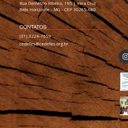
Rua Demétrio Ribeiro, 195 | Vera Cruz
Belo Horizonte - MG - CEP 30285-680
CONTATOS
(31) 3224-7659
cedefes@cedefes.org.br