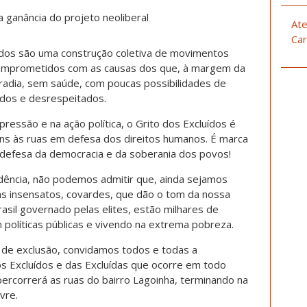
ganância do projeto neoliberal
Ate
Car
ídos são uma construção coletiva de movimentos
 comprometidos com as causas dos que, à margem da
adia, sem saúde, com poucas possibilidades de
idos e desrespeitados.
ressão e na ação política, o Grito dos Excluídos é
ns às ruas em defesa dos direitos humanos. É marca
 a defesa da democracia e da soberania dos povos!
ndência, não podemos admitir que, ainda sejamos
s insensatos, covardes, que dão o tom da nossa
rasil governado pelas elites, estão milhares de
 políticas públicas e vivendo na extrema pobreza.
e de exclusão, convidamos todos e todas a
s Excluídos e das Excluídas que ocorre em todo
percorrerá as ruas do bairro Lagoinha, terminando na
vre.