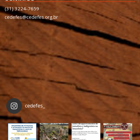
(31) 3224-7659
cedefes@cedefes.org.br
cedefes_