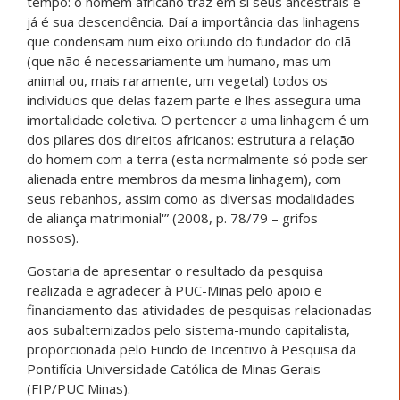
tempo: o homem africano traz em si seus ancestrais e
já é sua descendência. Daí a importância das linhagens
que condensam num eixo oriundo do fundador do clã
(que não é necessariamente um humano, mas um
animal ou, mais raramente, um vegetal) todos os
indivíduos que delas fazem parte e lhes assegura uma
imortalidade coletiva. O pertencer a uma linhagem é um
dos pilares dos direitos africanos: estrutura a relação
do homem com a terra (esta normalmente só pode ser
alienada entre membros da mesma linhagem), com
seus rebanhos, assim como as diversas modalidades
de aliança matrimonial'” (2008, p. 78/79 – grifos
nossos).
Gostaria de apresentar o resultado da pesquisa
realizada e agradecer à PUC-Minas pelo apoio e
financiamento das atividades de pesquisas relacionadas
aos subalternizados pelo sistema-mundo capitalista,
proporcionada pelo Fundo de Incentivo à Pesquisa da
Pontifícia Universidade Católica de Minas Gerais
(FIP/PUC Minas).