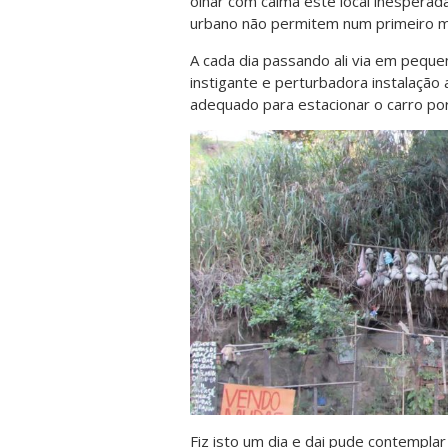
olhar com calma este local inesperad
urbano não permitem num primei
A cada dia passando ali via em pequ
instigante e perturbadora instalação 
adequado para estacionar o carro por
Fiz isto um dia e dai pude contempl