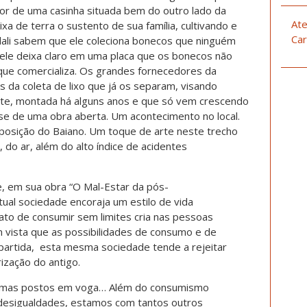
r de uma casinha situada bem do outro lado da
Ate
xa de terra o sustento de sua família, cultivando e
Car
ali sabem que ele coleciona bonecos que ninguém
 ele deixa claro em uma placa que os bonecos não
ue comercializa. Os grandes fornecedores da
s da coleta de lixo que já os separam, visando
te, montada há alguns anos e que só vem crescendo
se de uma obra aberta. Um acontecimento no local.
xposição do Baiano. Um toque de arte neste trecho
 do ar, além do alto índice de acidentes
e, em sua obra “O Mal-Estar da pós-
ual sociedade encoraja um estilo de vida
ato de consumir sem limites cria nas pessoas
 vista que as possibilidades de consumo e de
artida, esta mesma sociedade tende a rejeitar
rização do antigo.
 temas postos em voga… Além do consumismo
 desigualdades, estamos com tantos outros