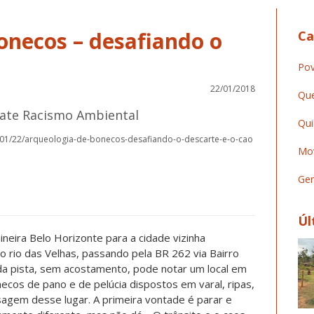
onecos – desafiando o
Ca
Pov
22/01/2018
Que
bate Racismo Ambiental
Qui
8/01/22/arqueologia-de-bonecos-desafiando-o-descarte-e-o-cao
Mov
Ger
Úl
ineira Belo Horizonte para a cidade vizinha
o rio das Velhas, passando pela BR 262 via Bairro
a pista, sem acostamento, pode notar um local em
os de pano e de pelúcia dispostos em varal, ripas,
sagem desse lugar. A primeira vontade é parar e