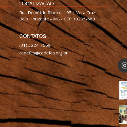
LOCALIZAÇÃO
Rua Demétrio Ribeiro, 195 | Vera Cruz
Belo Horizonte - MG - CEP 30285-680
CONTATOS
(31) 3224-7659
cedefes@cedefes.org.br