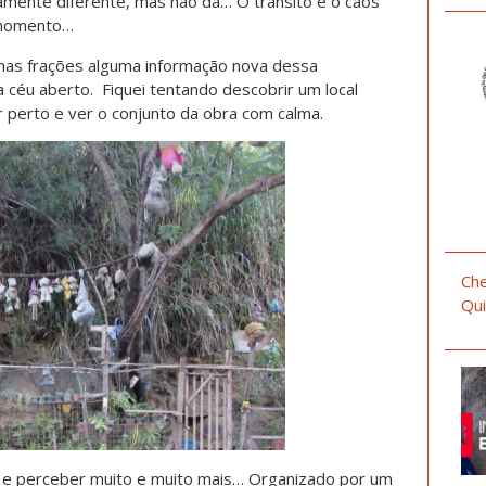
amente diferente, mas não dá… O trânsito e o caos
ro momento…
enas frações alguma informação nova dessa
a céu aberto. Fiquei tentando descobrir um local
 perto e ver o conjunto da obra com calma.
Che
Qui
ar e perceber muito e muito mais… Organizado por um