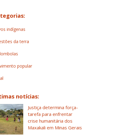
tegorias:
os indígenas
stões da terra
lombolas
imento popular
al
timas notícias:
Justiça determina força-
tarefa para enfrentar
crise humanitária dos
Maxakali em Minas Gerais