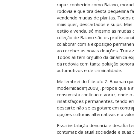
rapaz conhecido como Baiano, morado
rodovia e que tira desta pequenina fai
vendendo mudas de plantas. Todos d
mais quer, descartados e sujos. Mas
estão a venda, só mesmo as mudas q
coleção de Baiano são os profissionai
colaborar com a exposição permanen
ao receber as novas doações. Trata-
Todos ali têm orgulho da dinâmica e
da rodovia com tanta poluição sonora,
automotivos e de criminalidade.
Me lembrei do filósofo Z. Bauman qu
modernidade”(2008), propõe que a at
consumista contínuo e voraz, onde o 
insatisfações permanentes, tendo em
descarte não se esgotam; em contrap
opções culturais alternativas e a valo
Essa instalação denuncia e desafia
contumaz da atual sociedade e suas