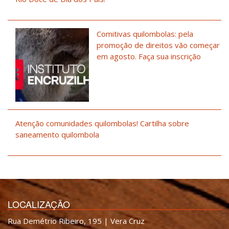
Comitivas quilombolas: pela
promoção de direitos vão começar
em agosto. Faça sua inscrição
Atenção comunidades quilombolas! Cartilha sobre
saneamento quilombola
LOCALIZAÇÃO
Rua Demétrio Ribeiro, 195 | Vera Cruz