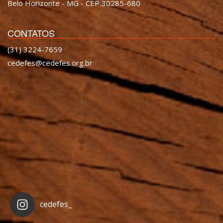
Belo Horizonte - MG - CEP 30285-680
CONTATOS
(31) 3224-7659
cedefes@cedefes.org.br
cedefes_