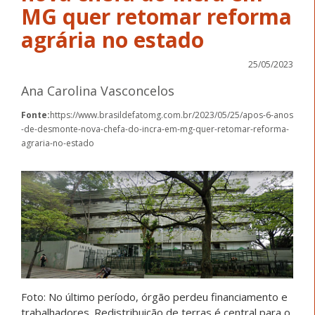
MG quer retomar reforma
agrária no estado
25/05/2023
Ana Carolina Vasconcelos
Fonte:
https://www.brasildefatomg.com.br/2023/05/25/apos-6-anos
-de-desmonte-nova-chefa-do-incra-em-mg-quer-retomar-reforma-
agraria-no-estado
Foto: No último período, órgão perdeu financiamento e
trabalhadores. Redistribuição de terras é central para o