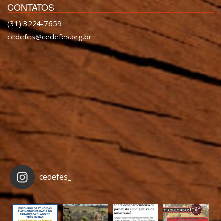
CONTATOS
(31) 3224-7659
cedefes@cedefes.org.br
cedefes_