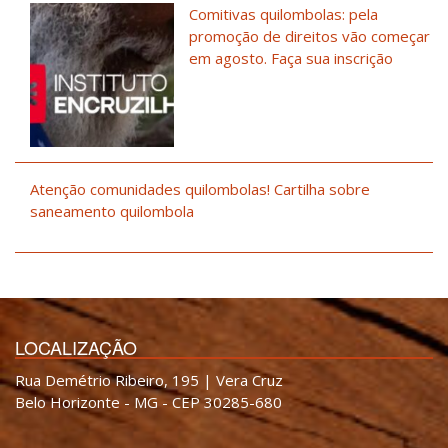
Comitivas quilombolas: pela
promoção de direitos vão começar
em agosto. Faça sua inscrição
Atenção comunidades quilombolas! Cartilha sobre
saneamento quilombola
LOCALIZAÇÃO
Rua Demétrio Ribeiro, 195 | Vera Cruz
Belo Horizonte - MG - CEP 30285-680