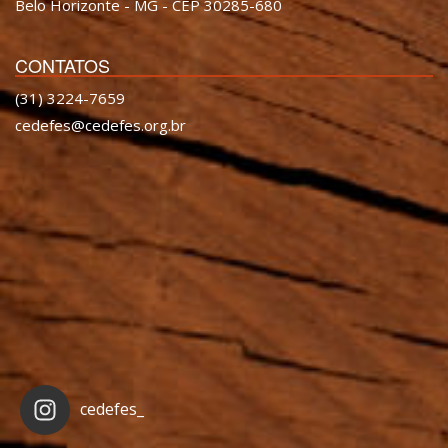
Belo Horizonte - MG - CEP 30285-680
CONTATOS
(31) 3224-7659
cedefes@cedefes.org.br
cedefes_