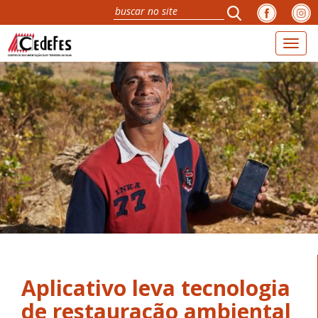
Toggl
naviga
Aplicativo leva tecnologia
de restauração ambiental