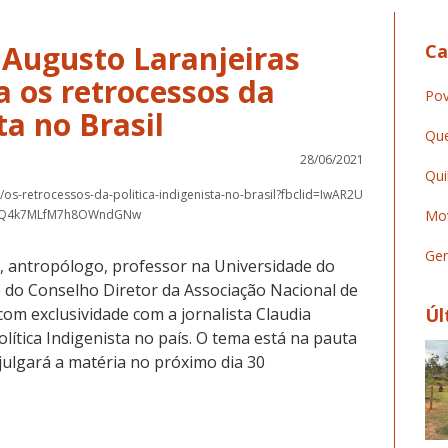
 Augusto Laranjeiras
Ca
 os retrocessos da
Pov
ta no Brasil
Que
28/06/2021
Qui
/os-retrocessos-da-politica-indigenista-no-brasil?fbclid=IwAR2U
gnQ4k7MLfM7h8OWndGNw
Mov
Ger
, antropólogo, professor na Universidade do
do Conselho Diretor da Associação Nacional de
om exclusividade com a jornalista Claudia
Úl
lítica Indigenista no país. O tema está na pauta
ulgará a matéria no próximo dia 30