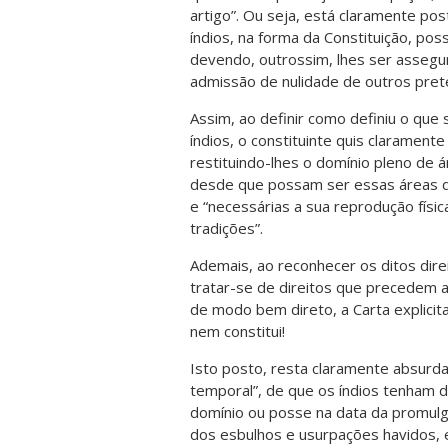
artigo”. Ou seja, está claramente po
índios, na forma da Constituição, p
devendo, outrossim, lhes ser assegura
admissão de nulidade de outros prete
Assim, ao definir como definiu o que
índios, o constituinte quis clarament
restituindo-lhes o domínio pleno de 
desde que possam ser essas áreas d
e “necessárias a sua reprodução físi
tradições”.
Ademais, ao reconhecer os ditos direi
tratar-se de direitos que precedem a
de modo bem direto, a Carta explicit
nem constitui!
Isto posto, resta claramente absurd
temporal”, de que os índios tenham d
domínio ou posse na data da promulga
dos esbulhos e usurpações havidos, e