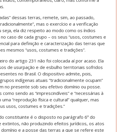
s índios, contemporâneos, claro, mas conforme a
s.
adas” dessas terras, remete, sim, ao passado,
radicionalmente”, mas o exercício e a verificação
 seja, ela diz respeito ao modo como os índios
 no caso de cada grupo – os seus “usos, costumes e
ncial para definição e caracterização das terras que
ses mesmos “usos, costumes e tradições”.
iro do artigo 231 não foi colocada aí por acaso. Ela
sos de usurpação e de esbulho territoriais sofridos
entes no Brasil. O dispositivo admite, pois,
 grupos indígenas atuais “tradicionalmente ocupam”
m no presente sob seu efetivo domínio ou posse.
las como sendo as “imprescindíveis” e “necessárias à
ão uma “reprodução física e cultural” qualquer, mas
us usos, costumes e tradições.”
do constituinte é o disposto no parágrafo 6º do
extintos, não produzindo efeitos jurídicos, os atos
 domínio e a posse das terras a que se refere este