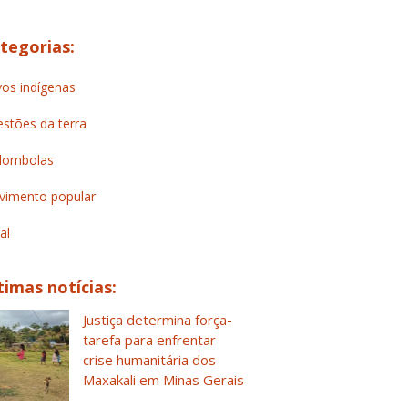
tegorias:
os indígenas
stões da terra
lombolas
imento popular
al
timas notícias:
Justiça determina força-
tarefa para enfrentar
crise humanitária dos
Maxakali em Minas Gerais