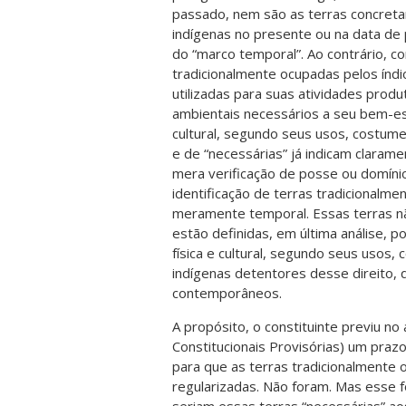
passado, nem são as terras concret
indígenas no presente ou na data de 
do “marco temporal”. Ao contrário, c
tradicionalmente ocupadas pelos índi
utilizadas para suas atividades produ
ambientais necessários a seu bem-est
cultural, segundo seus usos, costume
e de “necessárias” já indicam clarame
mera verificação de posse ou domínio
identificação de terras tradicionalme
meramente temporal. Essas terras n
estão definidas, em última análise, p
física e cultural, segundo seus usos
indígenas detentores desse direito, q
contemporâneos.
A propósito, o constituinte previu n
Constitucionais Provisórias) um praz
para que as terras tradicionalmente
regularizadas. Não foram. Mas esse fo