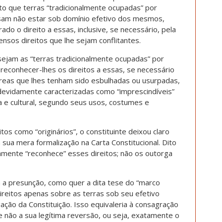
sto que terras “tradicionalmente ocupadas” por
ossam não estar sob domínio efetivo dos mesmos,
do o direito a essas, inclusive, se necessário, pela
nsos direitos que lhe sejam conflitantes.
 sejam as “terras tradicionalmente ocupadas” por
e reconhecer-lhes os direitos a essas, se necessário
áreas que lhes tenham sido esbulhadas ou usurpadas,
evidamente caracterizadas como “imprescindíveis”
ca e cultural, segundo seus usos, costumes e
tos como “originários”, o constituinte deixou claro
 sua mera formalização na Carta Constitucional. Dito
amente “reconhece” esses direitos; não os outorga
a a presunção, como quer a dita tese do “marco
ireitos apenas sobre as terras sob seu efetivo
ção da Constituição. Isso equivaleria à consagração
 não a sua legítima reversão, ou seja, exatamente o