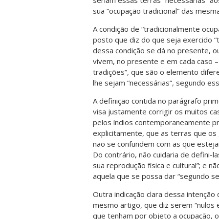
seriam essas terras “necessárias” ao
sua “ocupação tradicional” das mesma
A condição de “tradicionalmente ocup
posto que diz do que seja exercido “t
dessa condição se dá no presente, ou
vivem, no presente e em cada caso –
tradições”, que são o elemento difere
lhe sejam “necessárias”, segundo es
A definição contida no parágrafo prime
visa justamente corrigir os muitos ca
pelos índios contemporaneamente pres
explicitamente, que as terras que os
não se confundem com as que esteja
Do contrário, não cuidaria de defini-
sua reprodução física e cultural”; e n
aquela que se possa dar “segundo se
Outra indicação clara dessa intenção 
mesmo artigo, que diz serem “nulos e 
que tenham por objeto a ocupação, o