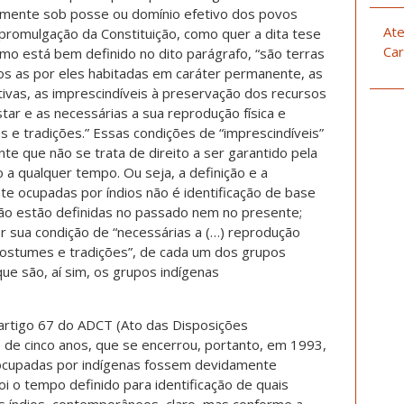
amente sob posse ou domínio efetivo dos povos
Ate
promulgação da Constituição, como quer a dita tese
Car
omo está bem definido no dito parágrafo, “são terras
os as por eles habitadas em caráter permanente, as
tivas, as imprescindíveis à preservação dos recursos
ar e as necessárias a sua reprodução física e
s e tradições.” Essas condições de “imprescindíveis”
nte que não se trata de direito a ser garantido pela
 a qualquer tempo. Ou seja, a definição e a
nte ocupadas por índios não é identificação de base
ão estão definidas no passado nem no presente;
or sua condição de “necessárias a (…) reprodução
, costumes e tradições”, de cada um dos grupos
ue são, aí sim, os grupos indígenas
o artigo 67 do ADCT (Ato das Disposições
o de cinco anos, que se encerrou, portanto, em 1993,
 ocupadas por indígenas fossem devidamente
i o tempo definido para identificação de quais