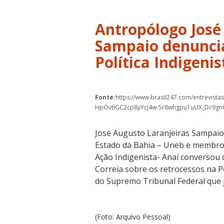
Antropólogo José
Sampaio denuncia
Política Indigenis
Fonte:
https://www.brasil247.com/entrevistas
HpOvtlGC2cp8yYcJ4w-5r8whgpu1uUX_Dc9
José Augusto Laranjeiras Sampaio
Estado da Bahia – Uneb e membro 
Ação Indigenista- Anaí conversou c
Correia sobre os retrocessos na Po
do Supremo Tribunal Federal que j
(Foto: Arquivo Pessoal)