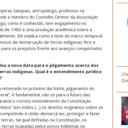
njeiras Sampaio, antropólogo, professor na
Uneb e membro do Conselho Diretor da Associação
 Guga, como é conhecido, tem engajamento no
da de 1980 e uma produção acadêmica sobre a
almente. Ele explica como a tese do marco temporal
ocessos de demarcação de terras indígenas fere a
 para os prejuízos frente aos avanços conquistados
ou a nova data para o julgamento acerca dos
erras indígenas. Qual é o entendimento jurídico
Che
?
Qui
á retomado no próximo dia trinta, julgamento do
ral”, é fundamental, não só para o futuro das
aranta o correto entendimento da Constituição
hece “aos índios (…) os direitos originários sobre as
 competindo à União demarcá-las, proteger e fazer
erras, tal qual definidas na Constituição, no
s terras ocupadas pelos povos indígenas no