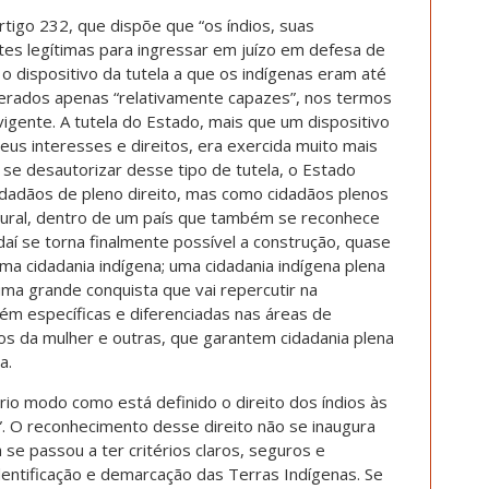
tigo 232, que dispõe que “os índios, suas
es legítimas para ingressar em juízo em defesa de
u o dispositivo da tutela a que os indígenas eram até
erados apenas “relativamente capazes”, nos termos
vigente. A tutela do Estado, mais que um dispositivo
eus interesses e direitos, era exercida muito mais
o se desautorizar desse tipo de tutela, o Estado
idadãos de pleno direito, mas como cidadãos plenos
tural, dentro de um país que também se reconhece
daí se torna finalmente possível a construção, quase
ma cidadania indígena; uma cidadania indígena plena
uma grande conquista que vai repercutir na
bém específicas e diferenciadas nas áreas de
os da mulher e outras, que garantem cidadania plena
a.
io modo como está definido o direito dos índios às
. O reconhecimento desse direito não se inaugura
se passou a ter critérios claros, seguros e
entificação e demarcação das Terras Indígenas. Se