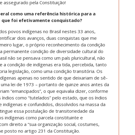
e assegurado pela Constituição!
deral como uma referência histórica para a
 o que foi efetivamente conquistado?
dos povos indígenas no Brasil nestes 33 anos,
entificar dois avanços, duas conquistas que me
meiro lugar, o próprio reconhecimento da condição
a permanente condição de diversidade cultural do
rasil não se pensava como um país pluricultural, não
 a condição de indígenas era tida, percebida, tanto
ópria legislação, como uma condição transitória. Os
dígenas apenas no sentido de que deixariam de sê-
é uma lei de 1973 – portanto de quinze anos antes da
eriam “emancipados”, o que equivalia dizer, conforme
 índios como “tutelados” pelo estado, que os índios
e indígenas e confundidos, dissolvidos na massa da
tingue essa postulação de transitoriedade da
s indígenas como parcela constituinte e
com direito a “sua organização social, costumes,
me posto no artigo 231 da Constituição.