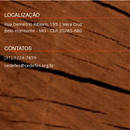
LOCALIZAÇÃO
Rua Demétrio Ribeiro, 195 | Vera Cruz
Belo Horizonte - MG - CEP 30285-680
CONTATOS
(31) 3224-7659
cedefes@cedefes.org.br