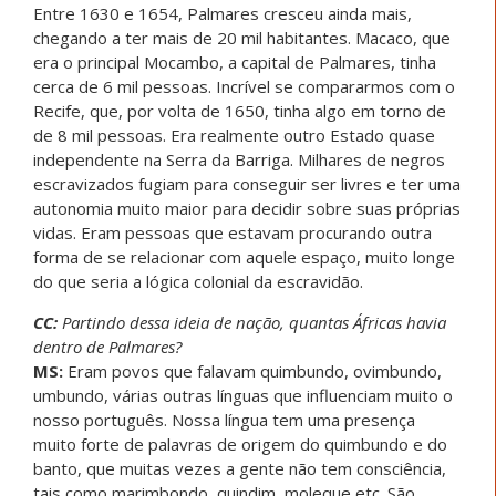
Entre 1630 e 1654, Palmares cresceu ainda mais,
chegando a ter mais de 20 mil habitantes. Macaco, que
era o principal Mocambo, a capital de Palmares, tinha
cerca de 6 mil pessoas. Incrível se compararmos com o
Recife, que, por volta de 1650, tinha algo em torno de
de 8 mil pessoas. Era realmente outro Estado quase
independente na Serra da Barriga. Milhares de negros
escravizados fugiam para conseguir ser livres e ter uma
autonomia muito maior para decidir sobre suas próprias
vidas. Eram pessoas que estavam procurando outra
forma de se relacionar com aquele espaço, muito longe
do que seria a lógica colonial da escravidão.
CC:
Partindo dessa ideia de nação, quantas Áfricas havia
dentro de Palmares?
MS:
Eram povos que falavam quimbundo, ovimbundo,
umbundo, várias outras línguas que influenciam muito o
nosso português. Nossa língua tem uma presença
muito forte de palavras de origem do quimbundo e do
banto, que muitas vezes a gente não tem consciência,
tais como marimbondo, quindim, moleque etc. São