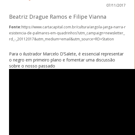
07/11/2017
Beatriz Drague Ramos e Filipe Vianna
Fonte:
https://www.cartacapital.com.br/cultura/angola-janga-narra-r
esistencia-de-palmares-em-quadrinhos?utm_campaign=newsletter_
rd_-_20112017&utm_medium=email&utm_source=RD+Station
Para o ilustrador Marcelo D’Salete, é essencial representar
o negro em primeiro plano e fomentar uma discussão
sobre o nosso passado