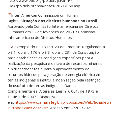
http://www.oas.org/pt/cidh/jsForm/?
File=/pt/cidh/prensa/notas/2021/050.asp.
[2]
Inter-American Commission on Human
Rights.
Situação dos direitos humanos no Brasil
:
Aprovado pela Comissão Interamericana de Direitos
Humanos em 12 de fevereiro de 2021 / Comissão
Interamericana de Direitos Humanos.
[3]
A exemplo do PL 191/2020 de Ementa: “Regulamenta
o § 1º do art. 176 e o § 3º do art. 231 da Constituição
para estabelecer as condições específicas para a
realização da pesquisa e da lavra de recursos minerais
e hidrocarbonetos e para o aproveitamento de
recursos hídricos para geração de energia elétrica em
terras indígenas e institui a indenização pela restrição
do usufruto de terras indígenas. Dados
Complementares: Altera as Leis nº 6.001, de 1973 e
11.460, de 2007.” Disponível
em:
https://www.camara.leg.br/proposicoesWeb/fichadetra
idProposicao=2236765
. Acesso em: 25/03/2021.