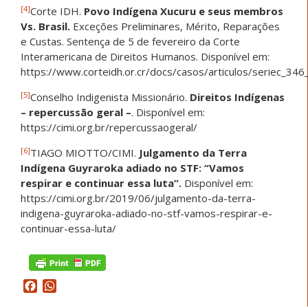
[4]
Corte IDH.
Povo Indígena Xucuru e seus membros
Vs. Brasil.
Exceções Preliminares, Mérito, Reparações
e Custas. Sentença de 5 de fevereiro da Corte
Interamericana de Direitos Humanos. Disponível em:
https://www.corteidh.or.cr/docs/casos/articulos/seriec_346
[5]
Conselho Indigenista Missionário.
Direitos Indígenas
– repercussão geral –
. Disponível em:
https://cimi.org.br/repercussaogeral/
[6]
TIAGO MIOTTO/CIMI.
Julgamento da Terra
Indígena Guyraroka adiado no STF: “Vamos
respirar e continuar essa luta”.
Disponível em:
https://cimi.org.br/2019/06/julgamento-da-terra-
indigena-guyraroka-adiado-no-stf-vamos-respirar-e-
continuar-essa-luta/
Facebook
WhatsApp