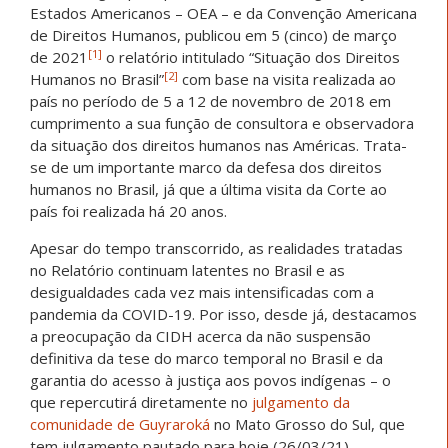
Estados Americanos – OEA – e da Convenção Americana
de Direitos Humanos, publicou em 5 (cinco) de março
[1]
de 2021
o relatório intitulado “Situação dos Direitos
[2]
Humanos no Brasil”
com base na visita realizada ao
país no período de 5 a 12 de novembro de 2018 em
cumprimento a sua função de consultora e observadora
da situação dos direitos humanos nas Américas. Trata-
se de um importante marco da defesa dos direitos
humanos no Brasil, já que a última visita da Corte ao
país foi realizada há 20 anos.
Apesar do tempo transcorrido, as realidades tratadas
no Relatório continuam latentes no Brasil e as
desigualdades cada vez mais intensificadas com a
pandemia da COVID-19. Por isso, desde já, destacamos
a preocupação da CIDH acerca da não suspensão
definitiva da tese do marco temporal no Brasil e da
garantia do acesso à justiça aos povos indígenas – o
que repercutirá diretamente no
julgamento da
comunidade de Guyraroká
no Mato Grosso do Sul, que
tem julgamento pautado para hoje (26/03/21).