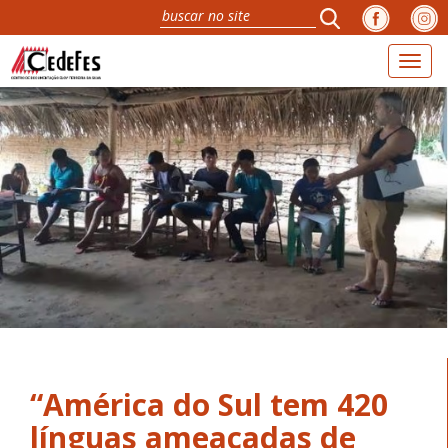
Toggl
naviga
“América do Sul tem 420
línguas ameaçadas de