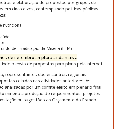
estras e elaboração de propostas por grupos de
as em cinco eixos, contemplando políticas públicas
eza:
 nutricional
 saúde
nte
Fundo de Erradicação da Miséria (FEM)
 mês de setembro ampliará ainda mais a
indo o envio de propostas para plano pela internet.
ano, representantes dos encontros regionais
postas colhidas nas atividades anteriores. As
o analisadas por um comitê eleito em plenário final,
o mineiro a produção de requerimentos, projetos
ramitação ou sugestões ao Orçamento do Estado.