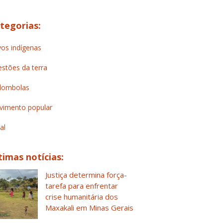
tegorias:
os indígenas
stões da terra
lombolas
imento popular
al
timas notícias:
Justiça determina força-
tarefa para enfrentar
crise humanitária dos
Maxakali em Minas Gerais