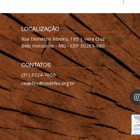
LOCALIZAÇÃO
Rua Demétrio Ribeiro, 195 | Vera Cruz
Belo Horizonte - MG - CEP 30285-680
CONTATOS
(31) 3224-7659
cedefes@cedefes.org.br