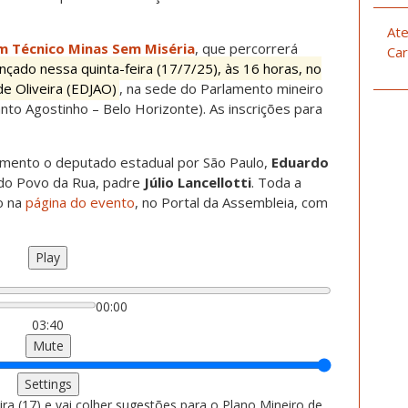
Ate
m Técnico Minas Sem Miséria
, que percorrerá
Car
ançado nessa quinta-feira (17/7/25), às 16 horas, no
e Oliveira (EDJAO)
, na sede do Parlamento mineiro
nto Agostinho – Belo Horizonte). As inscrições para
amento o deputado estadual por São Paulo,
Eduardo
l do Povo da Rua, padre
Júlio Lancellotti
. Toda a
o na
página do evento
, no Portal da Assembleia, com
Play
00:00
03:40
Mute
Settings
ra (17) e vai colher sugestões para o Plano Mineiro de