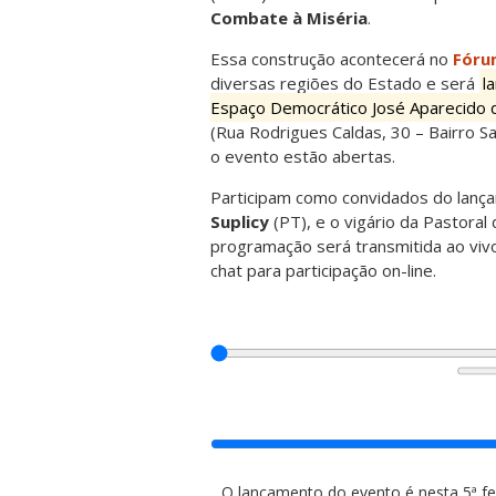
Combate à Miséria
.
Essa construção acontecerá no
Fóru
diversas regiões do Estado e será
l
Espaço Democrático José Aparecido d
(Rua Rodrigues Caldas, 30 – Bairro Sa
o evento estão abertas.
Participam como convidados do lanç
Suplicy
(PT), e o vigário da Pastora
programação será transmitida ao viv
chat para participação on-line.
O lançamento do evento é nesta 5ª fei