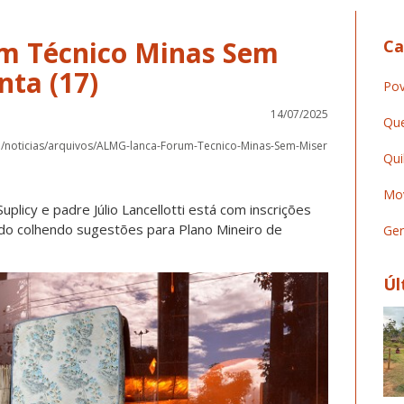
m Técnico Minas Sem
Ca
nta (17)
Pov
14/07/2025
Que
/noticias/arquivos/ALMG-lanca-Forum-Tecnico-Minas-Sem-Miser
Qui
Mov
icy e padre Júlio Lancellotti está com inscrições
do colhendo sugestões para Plano Mineiro de
Ger
Úl